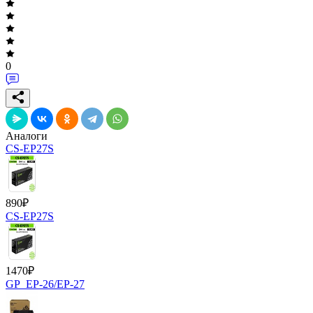
0
Аналоги
CS-EP27S
890
₽
CS-EP27S
1470
₽
GP_EP-26/EP-27