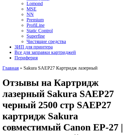
Lomond
MSE
NN
Premium
ProfiLine
Static Control
Superfine
Чистящие средства
ЗИП для принтера
Все для заправки картриджей
Периферия
Главная
»
Sakura SAEP27 Картридж лазерный
Отзывы на Картридж
лазерный Sakura SAEP27
черный 2500 стр SAEP27
картридж Sakura
совместимый Canon EP-27 |