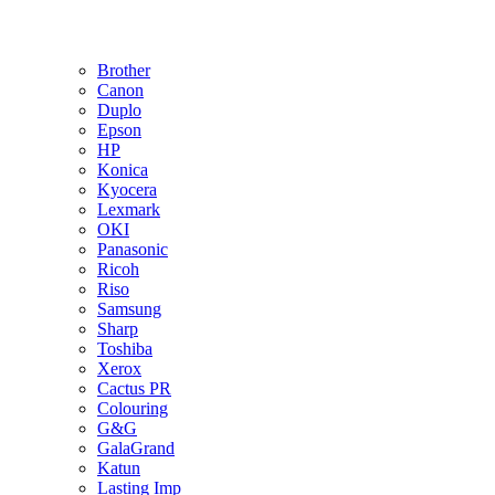
Brother
Canon
Duplo
Epson
HP
Konica
Kyocera
Lexmark
OKI
Panasonic
Ricoh
Riso
Samsung
Sharp
Toshiba
Xerox
Cactus PR
Colouring
G&G
GalaGrand
Katun
Lasting Imp