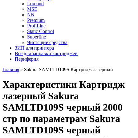
Lomond
MSE
NN
Premium
ProfiLine
Static Control
Superfine
Чистящие средства
ЗИП для принтера
Все для заправки картриджей
Периферия
Главная
»
Sakura SAMLTD109S Картридж лазерный
Характеристики Картридж
лазерный Sakura
SAMLTD109S черный 2000
стр по параметрам Sakura
SAMLTD109S черный