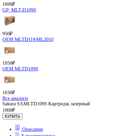
1690
₽
GP_MLT-D109S
950
₽
OEM MLTD119/ML2010
1050
₽
OEM MLTD109S
1030
₽
Все аналоги
Sakura SAMLTD109S Картридж лазерный
1000
₽
КУПИТЬ
Описание
Характеристики