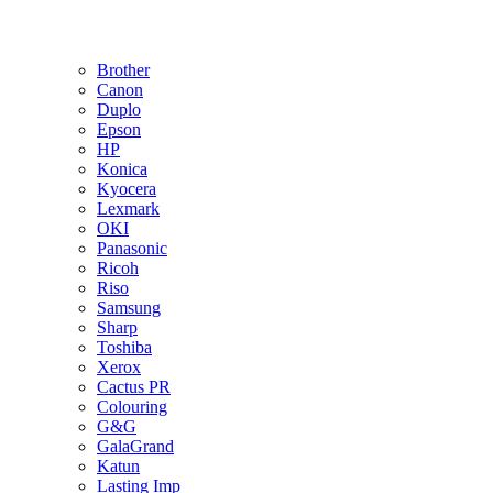
Brother
Canon
Duplo
Epson
HP
Konica
Kyocera
Lexmark
OKI
Panasonic
Ricoh
Riso
Samsung
Sharp
Toshiba
Xerox
Cactus PR
Colouring
G&G
GalaGrand
Katun
Lasting Imp