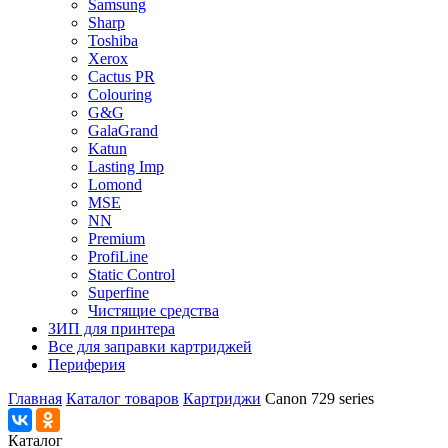
Samsung
Sharp
Toshiba
Xerox
Cactus PR
Colouring
G&G
GalaGrand
Katun
Lasting Imp
Lomond
MSE
NN
Premium
ProfiLine
Static Control
Superfine
Чистящие средства
ЗИП для принтера
Все для заправки картриджей
Периферия
Главная
Каталог товаров
Картриджи
Canon 729 series
Каталог