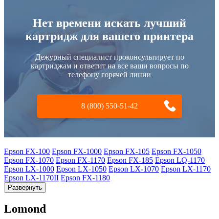
Нет времени искать лучший
картридж для вашего принтера
Дежурный специалист проконсультирует по
картриджам и ответит на все ваши вопросы по
телефону горячей линии
8 (800) 550-51-42
Epson FX-100
Epson FX-1000
Epson FX-105
Epson FX-1050
Epson FX-1070
Epson FX-1170
Epson FX-185
Epson LQ-1170
Epson LX-1000
Epson LX-1050
Epson LX-1070
Epson LX-1170
Epson LX-1170II
Epson FX-1180
Развернуть
Lomond