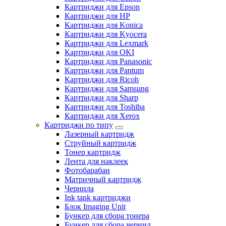
Картриджи для Epson
Картриджи для HP
Картриджи для Konica
Картриджи для Kyocera
Картриджи для Lexmark
Картриджи для OKI
Картриджи для Panasonic
Картриджи для Pantum
Картриджи для Ricoh
Картриджи для Samsung
Картриджи для Sharp
Картриджи для Toshiba
Картриджи для Xerox
Картриджи по типу
Лазерный картридж
Струйный картридж
Тонер картридж
Лента для наклеек
Фотобарабан
Матричный картридж
Чернила
Ink tank картриджи
Блок Imaging Unit
Бункер для сбора тонера
Бункер для сбора чернил