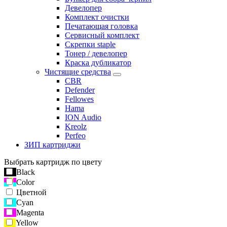
Девелопер
Комплект очистки
Печатающая головка
Сервисный комплект
Скрепки staple
Тонер / девелопер
Краска дубликатор
Чистящие средства
CBR
Defender
Fellowes
Hama
ION Audio
Kreolz
Perfeo
ЗИП картриджи
Выбрать картридж по цвету
Black
Color
Цветной
Cyan
Magenta
Yellow