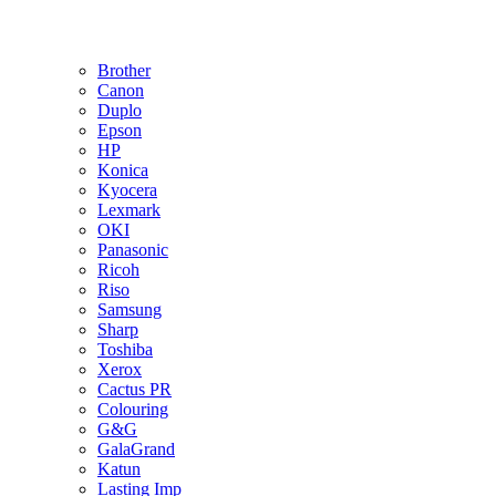
Brother
Canon
Duplo
Epson
HP
Konica
Kyocera
Lexmark
OKI
Panasonic
Ricoh
Riso
Samsung
Sharp
Toshiba
Xerox
Cactus PR
Colouring
G&G
GalaGrand
Katun
Lasting Imp