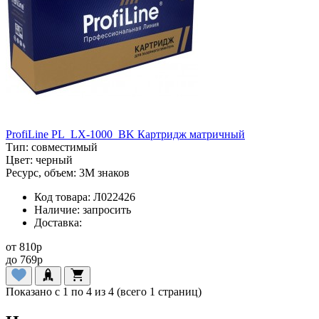
ProfiLine PL_LX-1000_BK Картридж матричный
Тип:
совместимый
Цвет:
черный
Ресурс, объем:
3M знаков
Код товара:
Л022426
Наличие:
запросить
Доставка:
от
810
p
до
769
p
Показано с 1 по 4 из 4 (всего 1 страниц)