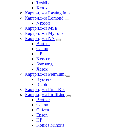
Toshiba
Xerox
Картриджи Lasting Imp
Картриджи Lomond
Nixdorf
Картриджи MSE
Картриджи MyToner
Картриджи NN
Brother
Canon
HP
Kyocera
Samsung
Xerox
Картриджи Premium
Kyocera
Ricoh
Картриджи Print-Rite
Картриджи ProfiLine
Brother
Canon
Citizen
Epson
HP
Konica Minolta