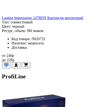
Lasting Impressions 2478DN Картридж матричный
Тип:
совместимый
Цвет:
черный
Ресурс, объем:
3M знаков
Код товара:
Л020732
Наличие:
запросить
Доставка:
от
240
p
до
228
p
ProfiLine