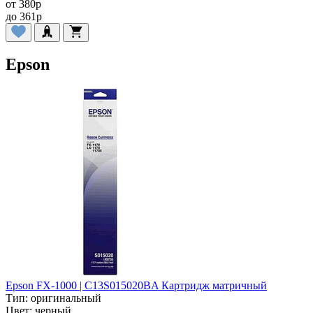
от
380
p
до
361
p
Epson
Epson FX-1000 | C13S015020BA Картридж матричный
Тип:
оригинальный
Цвет:
черный