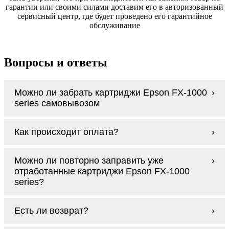
гарантии или своими силами доставим его в авторизованный
сервисный центр, где будет проведено его гарантийное
обслуживание
Вопросы и ответы
Можно ли забрать картриджи Epson FX-1000
series самовывозом
У нас нет самовывоза, но мы быстро
Как происходит оплата?
доставим заказ и сделаем это бесплатно
при сумме покупок от 3000 рублей.
Оплачиваются картриджи Epson FX-1000
Мы гарантируем цельность упаковки, когда
Можно ли повторно заправить уже
series наличными курьеру при получении
доставляем Вам картриджи Epson FX-1000
отработанные картриджи Epson FX-1000
заказа.
series
series?
Заправка возможна. С
аналогами
этот
Есть ли возврат?
процесс проще, в случае с оригиналами
будет лучше обратиться к профессионалам.