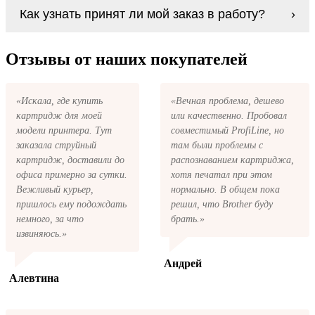
Если картриджи Epson FX-1000 series по
В любом случае вы можете заправить
Как узнать принят ли мой заказ в работу?
какой-то причине вам не подошли, мы при
картриджи Epson FX-1000 series. У нас
первом же обращении, в кратчайшие сроки
можно купить все необходимое для
вернём ваши деньги.
После размещения заказа на картриджи
заправки картриджей любой марки и для
Epson FX-1000 series на указанную вами
Отзывы от наших покупателей
любых моделей принтеров.
электронную почту придёт письмо с копией
заказа. Это значит, что заказ получен и мы
позвоним вам так быстро, как это возможно,
«Искала, где купить
«Вечная проблема, дешево
чтобы оформить доставку. Если вы не
картридж для моей
или качественно. Пробовал
получили письмо с копией заказа,
пожалуйста, свяжитесь с нами через сервис
модели принтера. Тут
совместимый ProfiLine, но
обратная связь, или позвоните.
заказала струйный
там были проблемы с
картридж, доставили до
распознаванием картриджа,
офиса примерно за сутки.
хотя печатал при этом
Вежливый курьер,
нормально. В общем пока
пришлось ему подождать
решил, что Brother буду
немного, за что
брать.»
извиняюсь.»
Андрей
Алевтина