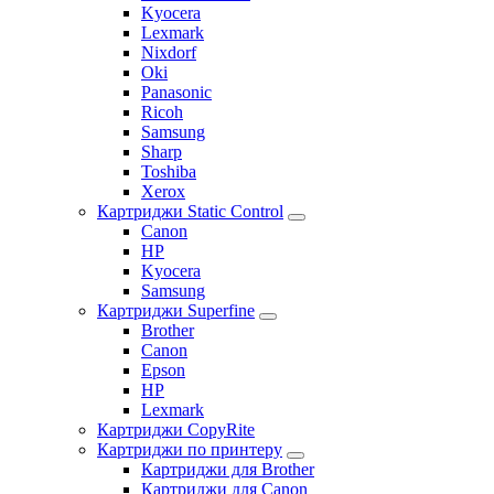
Kyocera
Lexmark
Nixdorf
Oki
Panasonic
Ricoh
Samsung
Sharp
Toshiba
Xerox
Картриджи Static Control
Canon
HP
Kyocera
Samsung
Картриджи Superfine
Brother
Canon
Epson
HP
Lexmark
Картриджи CopyRite
Картриджи по принтеру
Картриджи для Brother
Картриджи для Canon