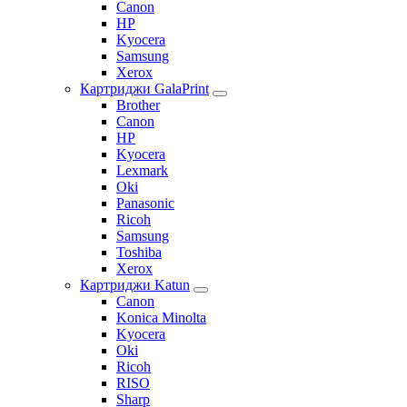
Canon
HP
Kyocera
Samsung
Xerox
Картриджи GalaPrint
Brother
Canon
HP
Kyocera
Lexmark
Oki
Panasonic
Ricoh
Samsung
Toshiba
Xerox
Картриджи Katun
Canon
Konica Minolta
Kyocera
Oki
Ricoh
RISO
Sharp