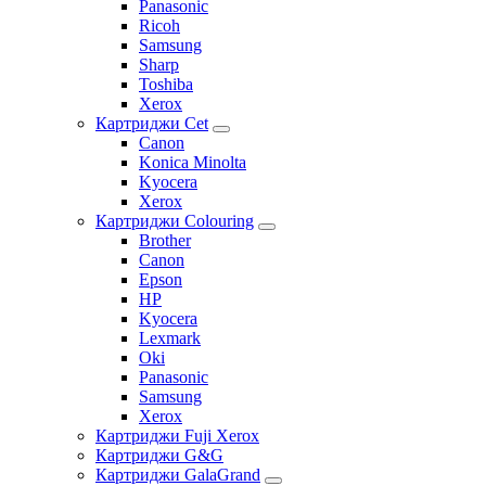
Panasonic
Ricoh
Samsung
Sharp
Toshiba
Xerox
Картриджи Cet
Canon
Konica Minolta
Kyocera
Xerox
Картриджи Colouring
Brother
Canon
Epson
HP
Kyocera
Lexmark
Oki
Panasonic
Samsung
Xerox
Картриджи Fuji Xerox
Картриджи G&G
Картриджи GalaGrand