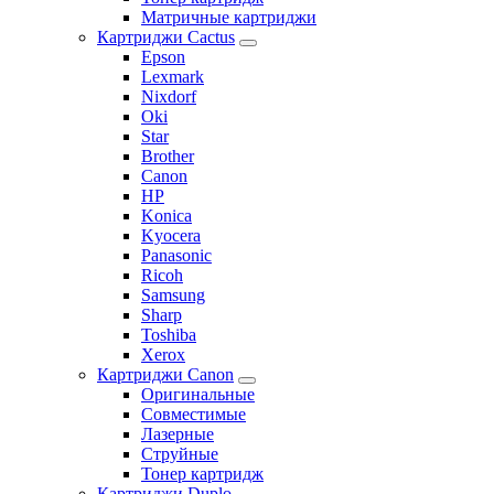
Матричные картриджи
Картриджи Cactus
Epson
Lexmark
Nixdorf
Oki
Star
Brother
Canon
HP
Konica
Kyocera
Panasonic
Ricoh
Samsung
Sharp
Toshiba
Xerox
Картриджи Canon
Оригинальные
Совместимые
Лазерные
Струйные
Тонер картридж
Картриджи Duplo