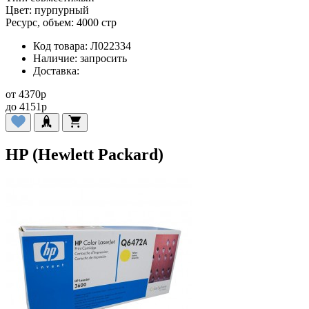
Цвет:
пурпурный
Ресурс, объем:
4000 стр
Код товара:
Л022334
Наличие:
запросить
Доставка:
от
4370
p
до
4151
p
HP (Hewlett Packard)