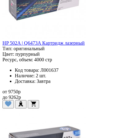
HP 502A | Q6473A Картридж лазерный
Тип:
оригинальный
Цвет:
пурпурный
Ресурс, объем:
4000 стр
Код товара:
Л001637
Наличие:
2 шт.
Доставка:
Завтра
от
9750
p
до
9262
p