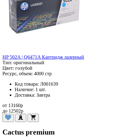
HP 502A | Q6471A Картридж лазерный
Тип:
оригинальный
Цвет:
голубой
Ресурс, объем:
4000 стр
Код товара:
Л001639
Наличие:
1 шт.
Доставка:
Завтра
от
13160
p
до
12502
p
Cactus premium