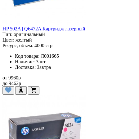
HP 502A | Q6472A Картридж лазерный
Тип:
оригинальный
Цвет:
желтый
Ресурс, объем:
4000 стр
Код товара:
Л001665
Наличие:
3 шт.
Доставка:
Завтра
от
9960
p
до
9462
p