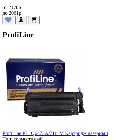
от
2170
p
до
2061
p
ProfiLine
ProfiLine PL_Q6473A/711_M Картридж лазерный
Тип:
совместимый