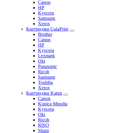
Canon
HP
Kyocera
Samsung
Xerox
Картриджи GalaPrint
Brother
Canon
HP
Kyocera
Lexmark
Oki
Panasonic
Ricoh
Samsung
Toshiba
Xerox
Картриджи Katun
Canon
Konica Minolta
Kyocera
Oki
Ricoh
RISO
Sharp