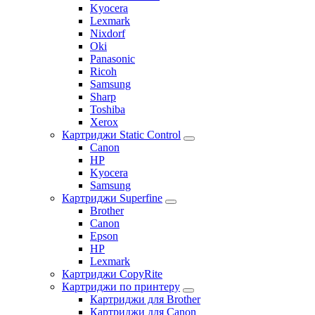
Kyocera
Lexmark
Nixdorf
Oki
Panasonic
Ricoh
Samsung
Sharp
Toshiba
Xerox
Картриджи Static Control
Canon
HP
Kyocera
Samsung
Картриджи Superfine
Brother
Canon
Epson
HP
Lexmark
Картриджи CopyRite
Картриджи по принтеру
Картриджи для Brother
Картриджи для Canon