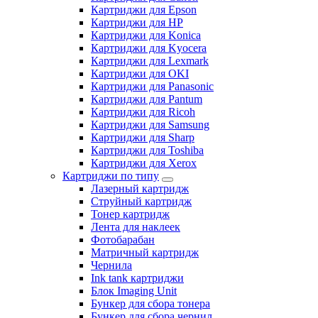
Картриджи для Epson
Картриджи для HP
Картриджи для Konica
Картриджи для Kyocera
Картриджи для Lexmark
Картриджи для OKI
Картриджи для Panasonic
Картриджи для Pantum
Картриджи для Ricoh
Картриджи для Samsung
Картриджи для Sharp
Картриджи для Toshiba
Картриджи для Xerox
Картриджи по типу
Лазерный картридж
Струйный картридж
Тонер картридж
Лента для наклеек
Фотобарабан
Матричный картридж
Чернила
Ink tank картриджи
Блок Imaging Unit
Бункер для сбора тонера
Бункер для сбора чернил