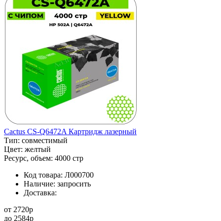
Cactus CS-Q6472A Картридж лазерный
Тип:
совместимый
Цвет:
желтый
Ресурс, объем:
4000 стр
Код товара:
Л000700
Наличие:
запросить
Доставка:
от
2720
p
до
2584
p