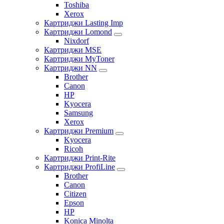
Toshiba
Xerox
Картриджи Lasting Imp
Картриджи Lomond
Nixdorf
Картриджи MSE
Картриджи MyToner
Картриджи NN
Brother
Canon
HP
Kyocera
Samsung
Xerox
Картриджи Premium
Kyocera
Ricoh
Картриджи Print-Rite
Картриджи ProfiLine
Brother
Canon
Citizen
Epson
HP
Konica Minolta