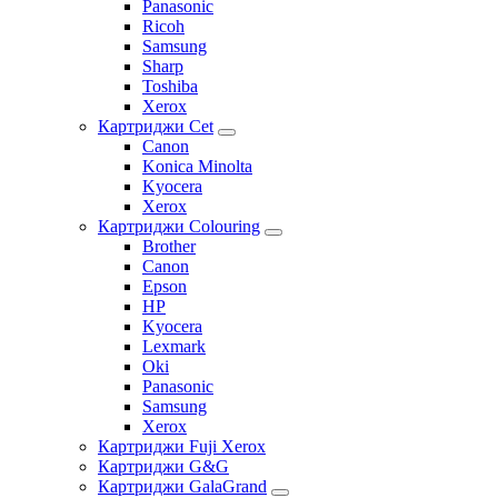
Panasonic
Ricoh
Samsung
Sharp
Toshiba
Xerox
Картриджи Cet
Canon
Konica Minolta
Kyocera
Xerox
Картриджи Colouring
Brother
Canon
Epson
HP
Kyocera
Lexmark
Oki
Panasonic
Samsung
Xerox
Картриджи Fuji Xerox
Картриджи G&G
Картриджи GalaGrand