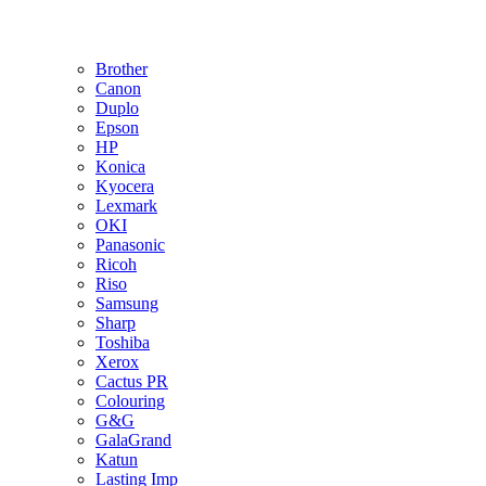
Brother
Canon
Duplo
Epson
HP
Konica
Kyocera
Lexmark
OKI
Panasonic
Ricoh
Riso
Samsung
Sharp
Toshiba
Xerox
Cactus PR
Colouring
G&G
GalaGrand
Katun
Lasting Imp