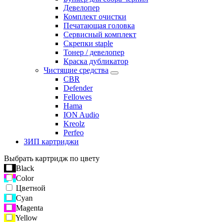
Девелопер
Комплект очистки
Печатающая головка
Сервисный комплект
Скрепки staple
Тонер / девелопер
Краска дубликатор
Чистящие средства
CBR
Defender
Fellowes
Hama
ION Audio
Kreolz
Perfeo
ЗИП картриджи
Выбрать картридж по цвету
Black
Color
Цветной
Cyan
Magenta
Yellow