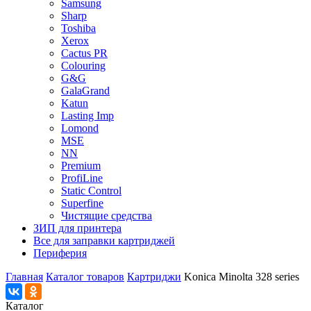
Samsung
Sharp
Toshiba
Xerox
Cactus PR
Colouring
G&G
GalaGrand
Katun
Lasting Imp
Lomond
MSE
NN
Premium
ProfiLine
Static Control
Superfine
Чистящие средства
ЗИП для принтера
Все для заправки картриджей
Периферия
Главная
Каталог товаров
Картриджи
Konica Minolta 328 series
Каталог