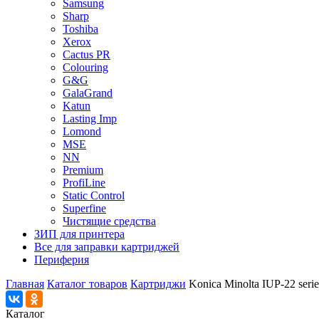
Samsung
Sharp
Toshiba
Xerox
Cactus PR
Colouring
G&G
GalaGrand
Katun
Lasting Imp
Lomond
MSE
NN
Premium
ProfiLine
Static Control
Superfine
Чистящие средства
ЗИП для принтера
Все для заправки картриджей
Периферия
Главная
Каталог товаров
Картриджи
Konica Minolta IUP-22 serie
Каталог