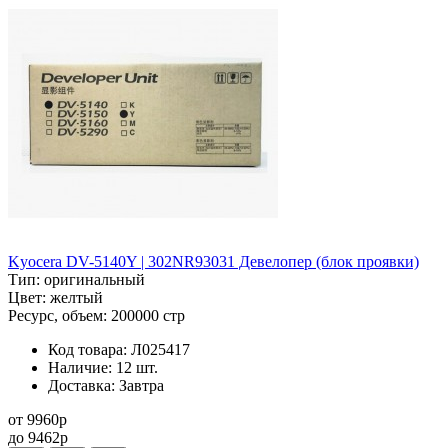
Kyocera DV-5140Y | 302NR93031 Девелопер (блок проявки)
Тип:
оригинальный
Цвет:
желтый
Ресурс, объем:
200000 стр
Код товара:
Л025417
Наличие:
12 шт.
Доставка:
Завтра
от
9960
p
до
9462
p