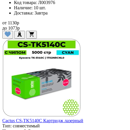
Код товара:
Л003976
Наличие:
10 шт.
Доставка:
Завтра
от
1130
p
до
1073
p
Cactus CS-TK5140C Картридж лазерный
Тип:
совместимый