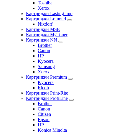
Toshiba
Xerox
Картриджи Lasting Imp
Картриджи Lomond
Nixdorf
Картриджи MSE
Картриджи MyToner
Картриджи NN
Brother
Canon
HP
Kyocera
Samsung
Xerox
Картриджи Premium
Kyocera
Ricoh
Картриджи Print-Rite
Картриджи ProfiLine
Brother
Canon
Citizen
Epson
HP
Konica Minolta