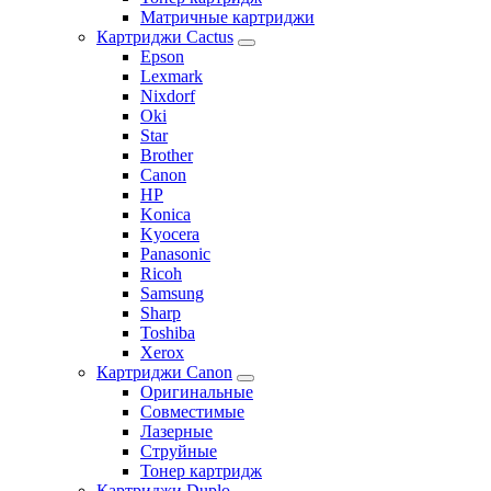
Матричные картриджи
Картриджи Cactus
Epson
Lexmark
Nixdorf
Oki
Star
Brother
Canon
HP
Konica
Kyocera
Panasonic
Ricoh
Samsung
Sharp
Toshiba
Xerox
Картриджи Canon
Оригинальные
Совместимые
Лазерные
Струйные
Тонер картридж
Картриджи Duplo