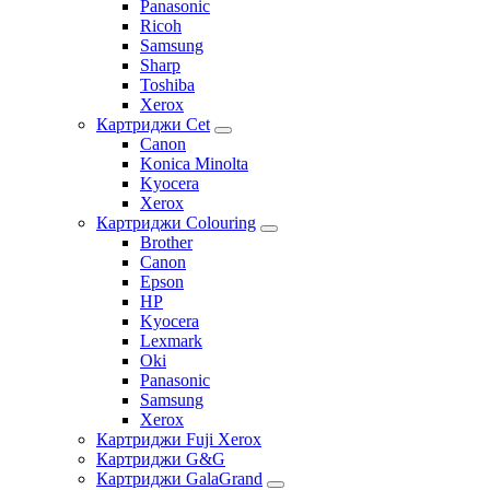
Panasonic
Ricoh
Samsung
Sharp
Toshiba
Xerox
Картриджи Cet
Canon
Konica Minolta
Kyocera
Xerox
Картриджи Colouring
Brother
Canon
Epson
HP
Kyocera
Lexmark
Oki
Panasonic
Samsung
Xerox
Картриджи Fuji Xerox
Картриджи G&G
Картриджи GalaGrand