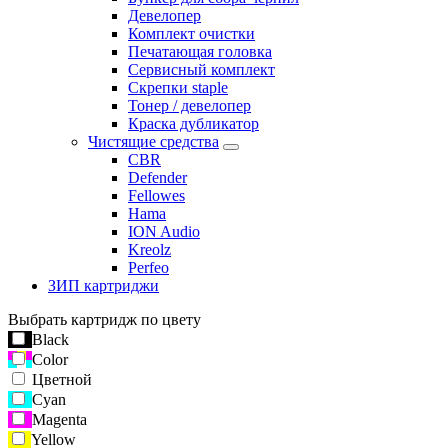
Девелопер
Комплект очистки
Печатающая головка
Сервисный комплект
Скрепки staple
Тонер / девелопер
Краска дубликатор
Чистящие средства
CBR
Defender
Fellowes
Hama
ION Audio
Kreolz
Perfeo
ЗИП картриджи
Выбрать картридж по цвету
Black
Color
Цветной
Cyan
Magenta
Yellow