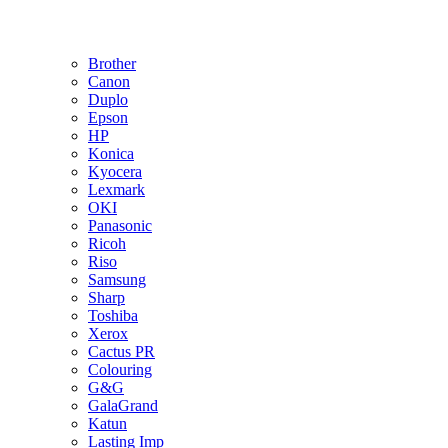
Brother
Canon
Duplo
Epson
HP
Konica
Kyocera
Lexmark
OKI
Panasonic
Ricoh
Riso
Samsung
Sharp
Toshiba
Xerox
Cactus PR
Colouring
G&G
GalaGrand
Katun
Lasting Imp