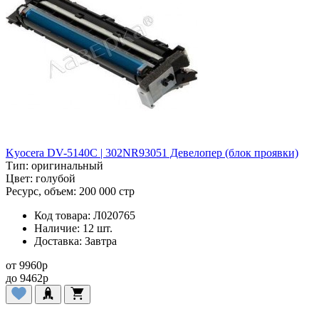
Kyocera DV-5140C | 302NR93051 Девелопер (блок проявки)
Тип:
оригинальный
Цвет:
голубой
Ресурс, объем:
200 000 стр
Код товара:
Л020765
Наличие:
12 шт.
Доставка:
Завтра
от
9960
p
до
9462
p