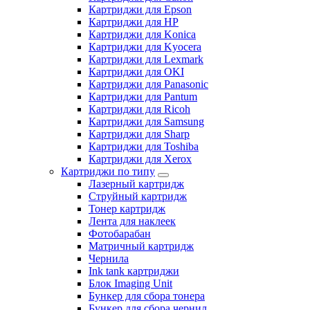
Картриджи для Epson
Картриджи для HP
Картриджи для Konica
Картриджи для Kyocera
Картриджи для Lexmark
Картриджи для OKI
Картриджи для Panasonic
Картриджи для Pantum
Картриджи для Ricoh
Картриджи для Samsung
Картриджи для Sharp
Картриджи для Toshiba
Картриджи для Xerox
Картриджи по типу
Лазерный картридж
Струйный картридж
Тонер картридж
Лента для наклеек
Фотобарабан
Матричный картридж
Чернила
Ink tank картриджи
Блок Imaging Unit
Бункер для сбора тонера
Бункер для сбора чернил