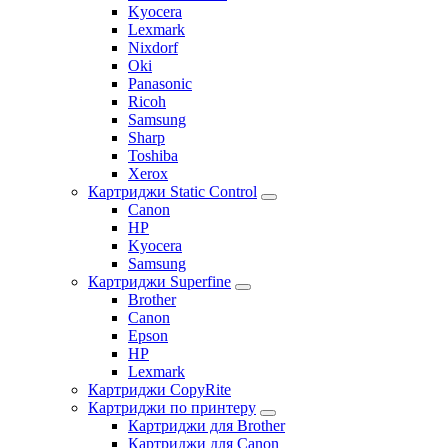
Kyocera
Lexmark
Nixdorf
Oki
Panasonic
Ricoh
Samsung
Sharp
Toshiba
Xerox
Картриджи Static Control
Canon
HP
Kyocera
Samsung
Картриджи Superfine
Brother
Canon
Epson
HP
Lexmark
Картриджи CopyRite
Картриджи по принтеру
Картриджи для Brother
Картриджи для Canon