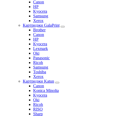
Canon
HP
Kyocera
Samsung
Xerox
Картриджи GalaPrint
Brother
Canon
HP
Kyocera
Lexmark
Oki
Panasonic
Ricoh
Samsung
Toshiba
Xerox
Картриджи Katun
Canon
Konica Minolta
Kyocera
Oki
Ricoh
RISO
Sharp