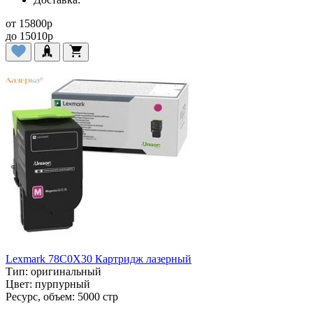
от
15800
p
до
15010
p
Lexmark 78C0X30 Картридж лазерный
Тип:
оригинальный
Цвет:
пурпурный
Ресурс, объем:
5000 стр