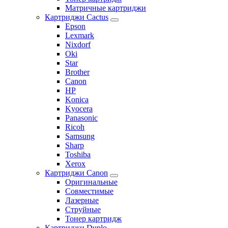
Матричные картриджи
Картриджи Cactus
Epson
Lexmark
Nixdorf
Oki
Star
Brother
Canon
HP
Konica
Kyocera
Panasonic
Ricoh
Samsung
Sharp
Toshiba
Xerox
Картриджи Canon
Оригинальные
Совместимые
Лазерные
Струйные
Тонер картридж
Картриджи Duplo