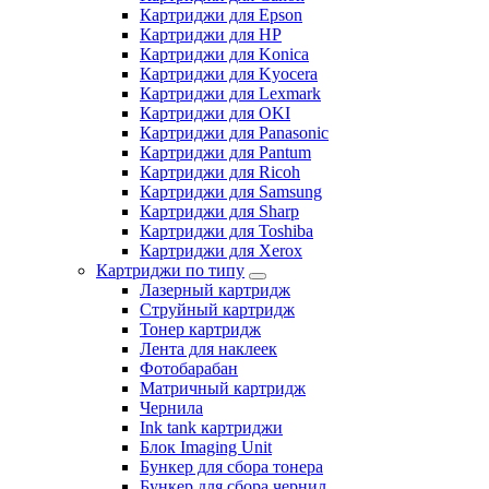
Картриджи для Epson
Картриджи для HP
Картриджи для Konica
Картриджи для Kyocera
Картриджи для Lexmark
Картриджи для OKI
Картриджи для Panasonic
Картриджи для Pantum
Картриджи для Ricoh
Картриджи для Samsung
Картриджи для Sharp
Картриджи для Toshiba
Картриджи для Xerox
Картриджи по типу
Лазерный картридж
Струйный картридж
Тонер картридж
Лента для наклеек
Фотобарабан
Матричный картридж
Чернила
Ink tank картриджи
Блок Imaging Unit
Бункер для сбора тонера
Бункер для сбора чернил