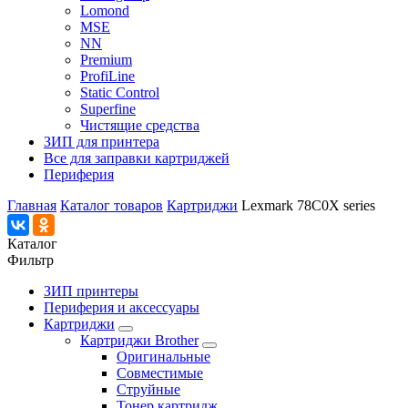
Lomond
MSE
NN
Premium
ProfiLine
Static Control
Superfine
Чистящие средства
ЗИП для принтера
Все для заправки картриджей
Периферия
Главная
Каталог товаров
Картриджи
Lexmark 78C0X series
Каталог
Фильтр
ЗИП принтеры
Периферия и аксессуары
Картриджи
Картриджи Brother
Оригинальные
Совместимые
Струйные
Тонер картридж