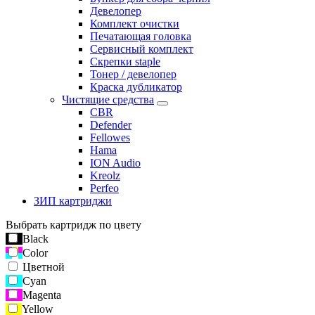
Девелопер
Комплект очистки
Печатающая головка
Сервисный комплект
Скрепки staple
Тонер / девелопер
Краска дубликатор
Чистящие средства
CBR
Defender
Fellowes
Hama
ION Audio
Kreolz
Perfeo
ЗИП картриджи
Выбрать картридж по цвету
Black
Color
Цветной
Cyan
Magenta
Yellow