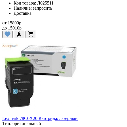
Код товара:
Л025511
Наличие:
запросить
Доставка:
от
15800
p
до
15010
p
Lexmark 78C0X20 Картридж лазерный
Тип:
оригинальный