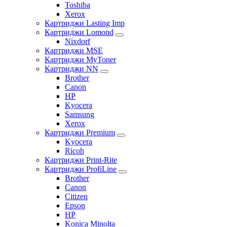
Toshiba
Xerox
Картриджи Lasting Imp
Картриджи Lomond
Nixdorf
Картриджи MSE
Картриджи MyToner
Картриджи NN
Brother
Canon
HP
Kyocera
Samsung
Xerox
Картриджи Premium
Kyocera
Ricoh
Картриджи Print-Rite
Картриджи ProfiLine
Brother
Canon
Citizen
Epson
HP
Konica Minolta