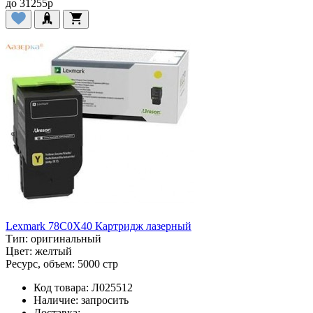
до
31255
p
Lexmark 78C0X40 Картридж лазерный
Тип:
оригинальный
Цвет:
желтый
Ресурс, объем:
5000 стр
Код товара:
Л025512
Наличие:
запросить
Доставка: