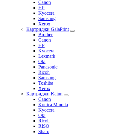
Canon
HP
Kyocera
Samsung
Xerox
Картриджи GalaPrint
Brother
Canon
HP
Kyocera
Lexmark
Oki
Panasonic
Ricoh
Samsung
Toshiba
Xerox
Картриджи Katun
Canon
Konica Minolta
Kyocera
Oki
Ricoh
RISO
Sharp