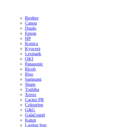
Brother
Canon
Duplo
Epson
HP
Konica
Kyocera
Lexmark
OKI
Panasonic
Ricoh
Riso
Samsung
Sharp
Toshiba
Xerox
Cactus PR
Colouring
G&G
GalaGrand
Katun
Lasting Imp