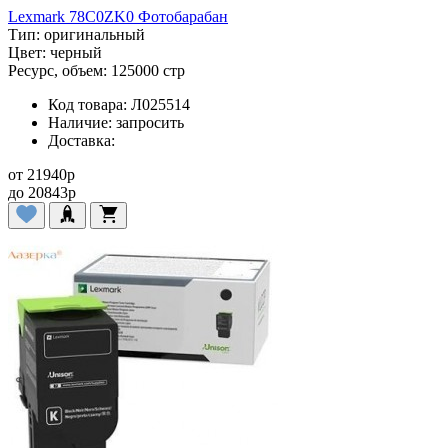
Lexmark 78C0ZK0 Фотобарабан
Тип:
оригинальный
Цвет:
черный
Ресурс, объем:
125000 стр
Код товара:
Л025514
Наличие:
запросить
Доставка:
от
21940
p
до
20843
p