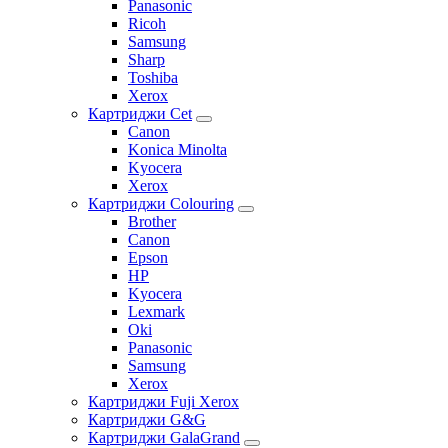
Panasonic
Ricoh
Samsung
Sharp
Toshiba
Xerox
Картриджи Cet
Canon
Konica Minolta
Kyocera
Xerox
Картриджи Colouring
Brother
Canon
Epson
HP
Kyocera
Lexmark
Oki
Panasonic
Samsung
Xerox
Картриджи Fuji Xerox
Картриджи G&G
Картриджи GalaGrand