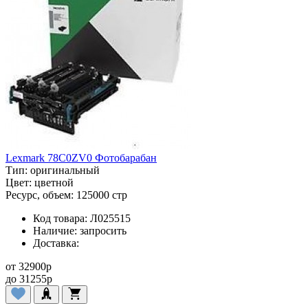
Lexmark 78C0ZV0 Фотобарабан
Тип:
оригинальный
Цвет:
цветной
Ресурс, объем:
125000 стр
Код товара:
Л025515
Наличие:
запросить
Доставка:
от
32900
p
до
31255
p