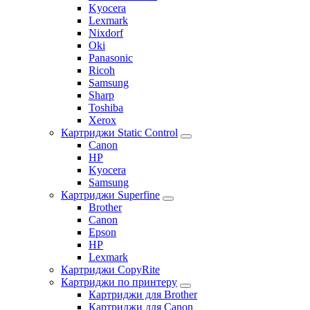
Kyocera
Lexmark
Nixdorf
Oki
Panasonic
Ricoh
Samsung
Sharp
Toshiba
Xerox
Картриджи Static Control
Canon
HP
Kyocera
Samsung
Картриджи Superfine
Brother
Canon
Epson
HP
Lexmark
Картриджи CopyRite
Картриджи по принтеру
Картриджи для Brother
Картриджи для Canon