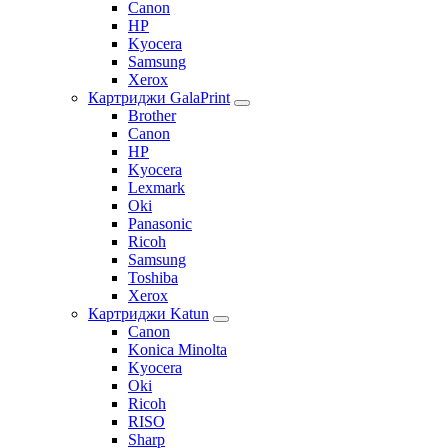
Canon
HP
Kyocera
Samsung
Xerox
Картриджи GalaPrint
Brother
Canon
HP
Kyocera
Lexmark
Oki
Panasonic
Ricoh
Samsung
Toshiba
Xerox
Картриджи Katun
Canon
Konica Minolta
Kyocera
Oki
Ricoh
RISO
Sharp