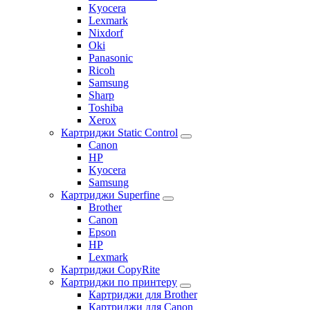
Kyocera
Lexmark
Nixdorf
Oki
Panasonic
Ricoh
Samsung
Sharp
Toshiba
Xerox
Картриджи Static Control
Canon
HP
Kyocera
Samsung
Картриджи Superfine
Brother
Canon
Epson
HP
Lexmark
Картриджи CopyRite
Картриджи по принтеру
Картриджи для Brother
Картриджи для Canon