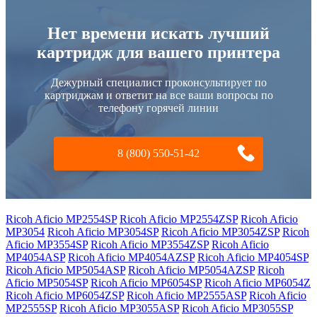
Нет времени искать лучший
картридж для вашего принтера
Дежурный специалист проконсультирует по
картриджам и ответит на все ваши вопросы по
телефону горячей линии
8 (800) 550-51-42
Ricoh Aficio MP2554SP
Ricoh Aficio MP2554ZSP
Ricoh Aficio
MP3054
Ricoh Aficio MP3054SP
Ricoh Aficio MP3054ZSP
Ricoh
Aficio MP3554SP
Ricoh Aficio MP3554ZSP
Ricoh Aficio
MP4054ASP
Ricoh Aficio MP4054AZSP
Ricoh Aficio MP4054SP
Ricoh Aficio MP5054ASP
Ricoh Aficio MP5054AZSP
Ricoh
Aficio MP5054SP
Ricoh Aficio MP6054SP
Ricoh Aficio MP6054Z
Ricoh Aficio MP6054ZSP
Ricoh Aficio MP2555ASP
Ricoh Aficio
MP2555SP
Ricoh Aficio MP3055ASP
Ricoh Aficio MP3055SP