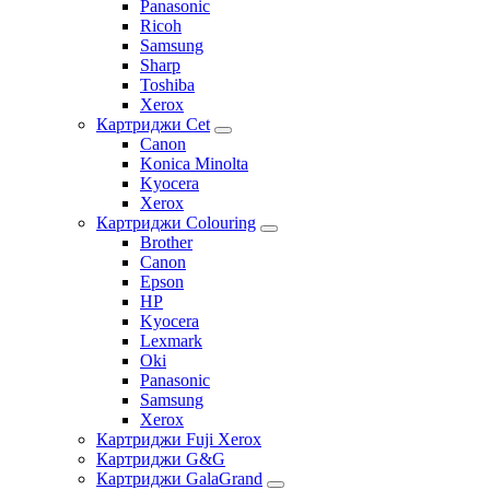
Panasonic
Ricoh
Samsung
Sharp
Toshiba
Xerox
Картриджи Cet
Canon
Konica Minolta
Kyocera
Xerox
Картриджи Colouring
Brother
Canon
Epson
HP
Kyocera
Lexmark
Oki
Panasonic
Samsung
Xerox
Картриджи Fuji Xerox
Картриджи G&G
Картриджи GalaGrand