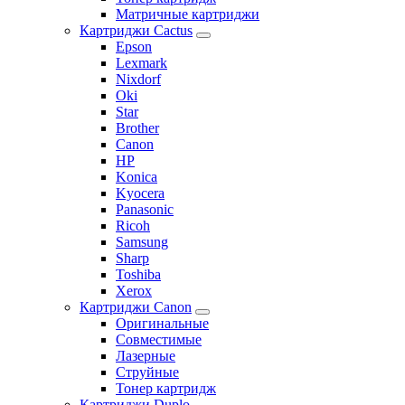
Матричные картриджи
Картриджи Cactus
Epson
Lexmark
Nixdorf
Oki
Star
Brother
Canon
HP
Konica
Kyocera
Panasonic
Ricoh
Samsung
Sharp
Toshiba
Xerox
Картриджи Canon
Оригинальные
Совместимые
Лазерные
Струйные
Тонер картридж
Картриджи Duplo