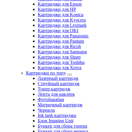
Картриджи для Epson
Картриджи для HP
Картриджи для Konica
Картриджи для Kyocera
Картриджи для Lexmark
Картриджи для OKI
Картриджи для Panasonic
Картриджи для Pantum
Картриджи для Ricoh
Картриджи для Samsung
Картриджи для Sharp
Картриджи для Toshiba
Картриджи для Xerox
Картриджи по типу
Лазерный картридж
Струйный картридж
Тонер картридж
Лента для наклеек
Фотобарабан
Матричный картридж
Чернила
Ink tank картриджи
Блок Imaging Unit
Бункер для сбора тонера
Бункер для сбора чернил