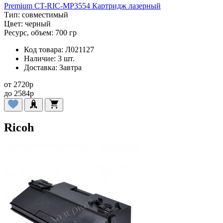
Premium CT-RIC-MP3554 Картридж лазерный
Тип:
совместимый
Цвет:
черный
Ресурс, объем:
700 гр
Код товара:
Л021127
Наличие:
3 шт.
Доставка:
Завтра
от
2720
p
до
2584
p
Ricoh