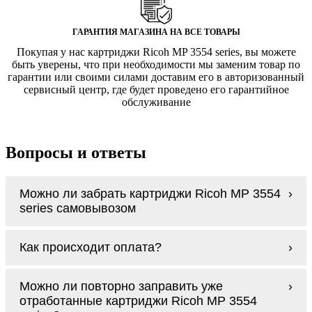
ГАРАНТИЯ МАГАЗИНА НА ВСЕ ТОВАРЫ
Покупая у нас картриджи Ricoh MP 3554 series, вы можете
быть уверены, что при необходимости мы заменим товар по
гарантии или своими силами доставим его в авторизованный
сервисный центр, где будет проведено его гарантийное
обслуживание
Вопросы и ответы
Можно ли забрать картриджи Ricoh MP 3554
series самовывозом
У нас нет самовывоза, но мы быстро
Как происходит оплата?
доставим заказ и сделаем это бесплатно
при сумме покупок от 3000 рублей.
Оплачиваются картриджи Ricoh MP 3554
Мы гарантируем цельность упаковки, когда
Можно ли повторно заправить уже
series наличными курьеру при получении
доставляем Вам картриджи Ricoh MP 3554
отработанные картриджи Ricoh MP 3554
заказа.
series