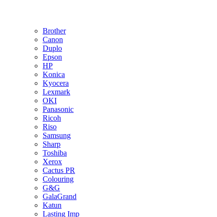
Brother
Canon
Duplo
Epson
HP
Konica
Kyocera
Lexmark
OKI
Panasonic
Ricoh
Riso
Samsung
Sharp
Toshiba
Xerox
Cactus PR
Colouring
G&G
GalaGrand
Katun
Lasting Imp