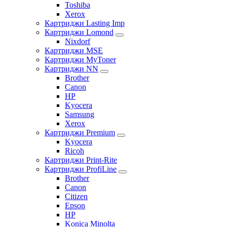
Toshiba
Xerox
Картриджи Lasting Imp
Картриджи Lomond
Nixdorf
Картриджи MSE
Картриджи MyToner
Картриджи NN
Brother
Canon
HP
Kyocera
Samsung
Xerox
Картриджи Premium
Kyocera
Ricoh
Картриджи Print-Rite
Картриджи ProfiLine
Brother
Canon
Citizen
Epson
HP
Konica Minolta