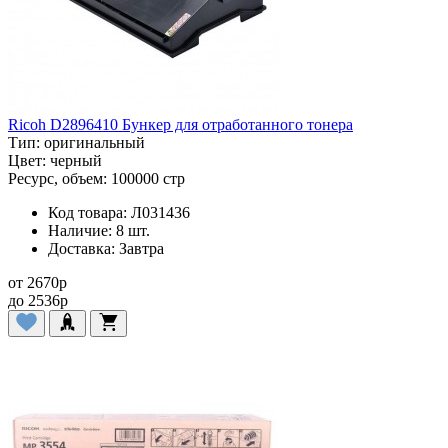
Ricoh D2896410 Бункер для отработанного тонера
Тип:
оригинальный
Цвет:
черный
Ресурс, объем:
100000 стр
Код товара:
Л031436
Наличие:
8 шт.
Доставка:
Завтра
от
2670
p
до
2536
p