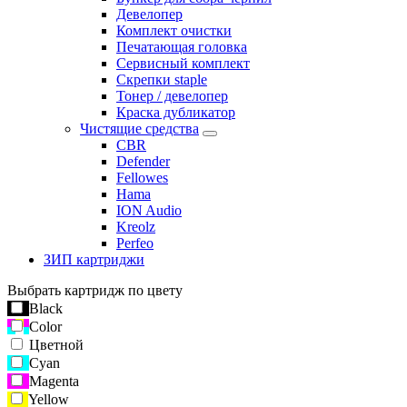
Девелопер
Комплект очистки
Печатающая головка
Сервисный комплект
Скрепки staple
Тонер / девелопер
Краска дубликатор
Чистящие средства
CBR
Defender
Fellowes
Hama
ION Audio
Kreolz
Perfeo
ЗИП картриджи
Выбрать картридж по цвету
Black
Color
Цветной
Cyan
Magenta
Yellow