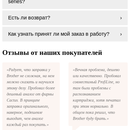
series?
Заправка возможна. С
аналогами
этот
Есть ли возврат?
процесс проще, в случае с оригиналами
будет лучше обратиться к профессионалам.
Если картриджи Ricoh MP 3554 series по
В любом случае вы можете заправить
Как узнать принят ли мой заказ в работу?
какой-то причине вам не подошли, мы при
картриджи Ricoh MP 3554 series. У нас
первом же обращении, в кратчайшие сроки
можно купить все необходимое для
вернём ваши деньги.
После размещения заказа на картриджи
заправки картриджей любой марки и для
Ricoh MP 3554 series на указанную вами
Отзывы от наших покупателей
любых моделей принтеров.
электронную почту придёт письмо с копией
заказа. Это значит, что заказ получен и мы
позвоним вам так быстро, как это возможно,
«Радует, что заправка у
«Вечная проблема, дешево
чтобы оформить доставку. Если вы не
Brother не сложная, на нем
или качественно. Пробовал
получили письмо с копией заказа,
пожалуйста, свяжитесь с нами через сервис
можно сказать и научился
совместимый ProfiLine, но
обратная связь, или позвоните.
этому делу. Пробовал более
там были проблемы с
дешевый аналог от фирмы
распознаванием
Cactus. В принципе
картриджа, хотя печатал
заправка оригинального,
при этом нормально. В
наверное, подешевле
общем пока решил, что
выходит, чем аналог
Brother буду брать.»
каждый раз покупать.»