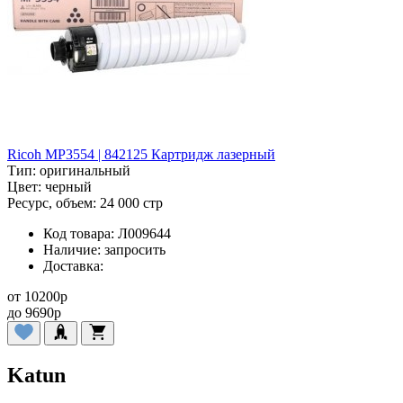
Ricoh MP3554 | 842125 Картридж лазерный
Тип:
оригинальный
Цвет:
черный
Ресурс, объем:
24 000 стр
Код товара:
Л009644
Наличие:
запросить
Доставка:
от
10200
p
до
9690
p
Katun