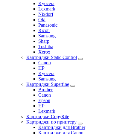
Kyocera
Lexmark
Nixdorf
Oki
Panasonic
Ricoh
Samsung
Sharp
Toshiba
Xerox
Картриджи Static Control
Canon
HP
Kyocera
Samsung
Картриджи Superfine
Brother
Canon
Epson
HP
Lexmark
Картриджи CopyRite
Картриджи по принтеру
Картриджи для Brother
Картриджи для Canon