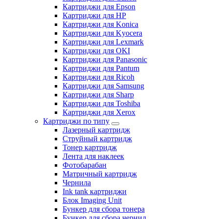
Картриджи для Epson
Картриджи для HP
Картриджи для Konica
Картриджи для Kyocera
Картриджи для Lexmark
Картриджи для OKI
Картриджи для Panasonic
Картриджи для Pantum
Картриджи для Ricoh
Картриджи для Samsung
Картриджи для Sharp
Картриджи для Toshiba
Картриджи для Xerox
Картриджи по типу
Лазерный картридж
Струйный картридж
Тонер картридж
Лента для наклеек
Фотобарабан
Матричный картридж
Чернила
Ink tank картриджи
Блок Imaging Unit
Бункер для сбора тонера
Бункер для сбора чернил