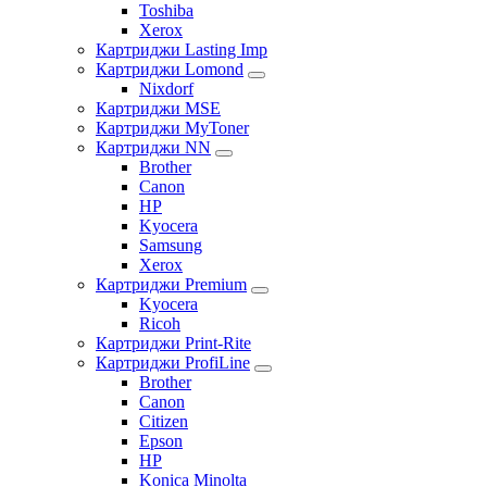
Toshiba
Xerox
Картриджи Lasting Imp
Картриджи Lomond
Nixdorf
Картриджи MSE
Картриджи MyToner
Картриджи NN
Brother
Canon
HP
Kyocera
Samsung
Xerox
Картриджи Premium
Kyocera
Ricoh
Картриджи Print-Rite
Картриджи ProfiLine
Brother
Canon
Citizen
Epson
HP
Konica Minolta