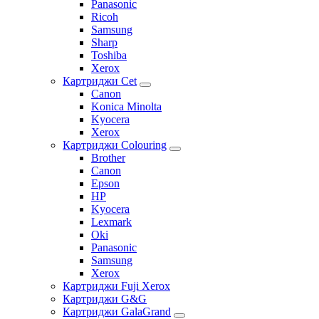
Panasonic
Ricoh
Samsung
Sharp
Toshiba
Xerox
Картриджи Cet
Canon
Konica Minolta
Kyocera
Xerox
Картриджи Colouring
Brother
Canon
Epson
HP
Kyocera
Lexmark
Oki
Panasonic
Samsung
Xerox
Картриджи Fuji Xerox
Картриджи G&G
Картриджи GalaGrand