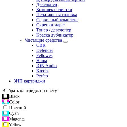
Девелопер
Комплект очистки
Печатающая головка
Сервисный комплект
Скрепки staple
Тонер / девелопер
Краска дубликатор
Чистящие средства
CBR
Defender
Fellowes
Hama
ION Audio
Kreolz
Perfeo
ЗИП картриджи
Выбрать картридж по цвету
Black
Color
Цветной
Cyan
Magenta
Yellow