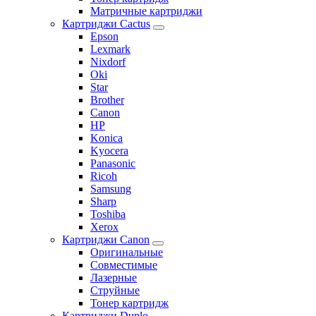
Матричные картриджи
Картриджи Cactus
Epson
Lexmark
Nixdorf
Oki
Star
Brother
Canon
HP
Konica
Kyocera
Panasonic
Ricoh
Samsung
Sharp
Toshiba
Xerox
Картриджи Canon
Оригинальные
Совместимые
Лазерные
Струйные
Тонер картридж
Картриджи Duplo