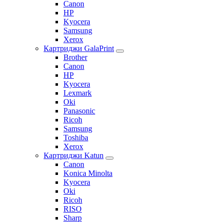
Canon
HP
Kyocera
Samsung
Xerox
Картриджи GalaPrint
Brother
Canon
HP
Kyocera
Lexmark
Oki
Panasonic
Ricoh
Samsung
Toshiba
Xerox
Картриджи Katun
Canon
Konica Minolta
Kyocera
Oki
Ricoh
RISO
Sharp