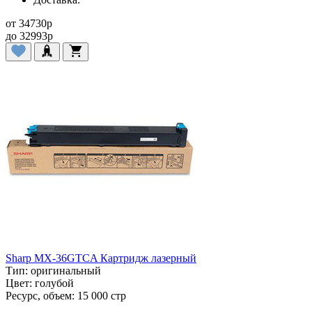
от
34730
p
до
32993
p
Sharp MX-36GTCA Картридж лазерный
Тип:
оригинальный
Цвет:
голубой
Ресурс, объем:
15 000 стр