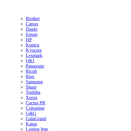
Brother
Canon
Duplo
Epson
HP
Konica
Kyocera
Lexmark
OKI
Panasonic
Ricoh
Riso
Samsung
Sharp
Toshiba
Xerox
Cactus PR
Colouring
G&G
GalaGrand
Katun
Lasting Imp