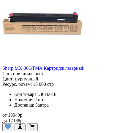
Sharp MX-36GTMA Картридж лазерный
Тип:
оригинальный
Цвет:
пурпурный
Ресурс, объем:
15 000 стр
Код товара:
Л010018
Наличие:
2 шт.
Доставка:
Завтра
от
18040
p
до
17138
p