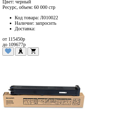
Цвет:
черный
Ресурс, объем:
60 000 стр
Код товара:
Л010022
Наличие:
запросить
Доставка:
от
115450
p
до
109677
p