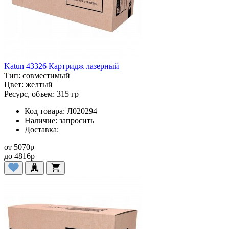
Katun 43326 Картридж лазерный
Тип:
совместимый
Цвет:
желтый
Ресурс, объем:
315 гр
Код товара:
Л020294
Наличие:
запросить
Доставка:
от
5070
p
до
4816
p