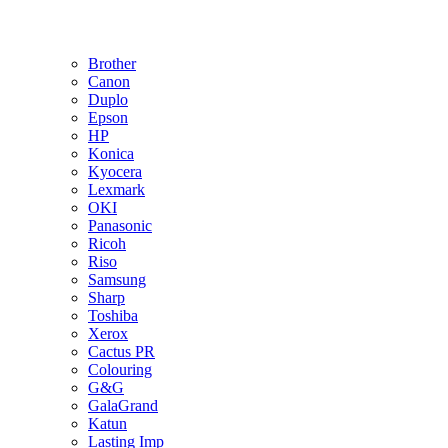
Brother
Canon
Duplo
Epson
HP
Konica
Kyocera
Lexmark
OKI
Panasonic
Ricoh
Riso
Samsung
Sharp
Toshiba
Xerox
Cactus PR
Colouring
G&G
GalaGrand
Katun
Lasting Imp