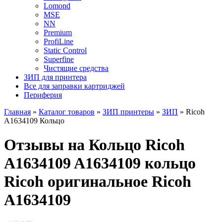
Lomond
MSE
NN
Premium
ProfiLine
Static Control
Superfine
Чистящие средства
ЗИП для принтера
Все для заправки картриджей
Периферия
Главная
»
Каталог товаров
»
ЗИП принтеры
»
ЗИП
»
Ricoh
A1634109 Кольцо
Отзывы на Кольцо Ricoh
A1634109 A1634109 кольцо
Ricoh оригинальное Ricoh
A1634109