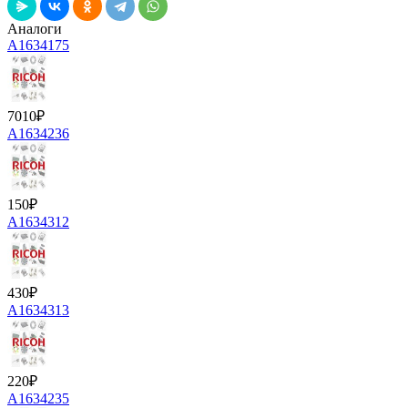
Аналоги
A1634175
7010
₽
A1634236
150
₽
A1634312
430
₽
A1634313
220
₽
A1634235