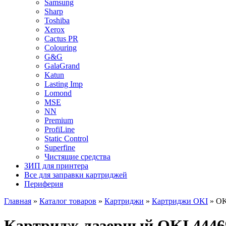
Samsung
Sharp
Toshiba
Xerox
Cactus PR
Colouring
G&G
GalaGrand
Katun
Lasting Imp
Lomond
MSE
NN
Premium
ProfiLine
Static Control
Superfine
Чистящие средства
ЗИП для принтера
Все для заправки картриджей
Периферия
Главная
»
Каталог товаров
»
Картриджи
»
Картриджи OKI
»
OK
Картридж лазерный OKI 44469