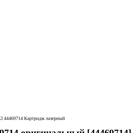
I 44469714 Картридж лазерный
714 оригинальный [44469714] 