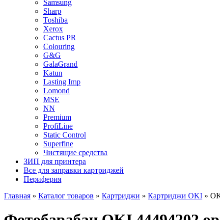
Samsung
Sharp
Toshiba
Xerox
Cactus PR
Colouring
G&G
GalaGrand
Katun
Lasting Imp
Lomond
MSE
NN
Premium
ProfiLine
Static Control
Superfine
Чистящие средства
ЗИП для принтера
Все для заправки картриджей
Периферия
Главная
»
Каталог товаров
»
Картриджи
»
Картриджи OKI
»
OK
Фотобарабан OKI 44494202 ор