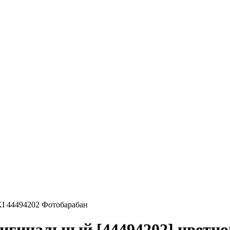
I 44494202 Фотобарабан
игинальный [44494202] цветно