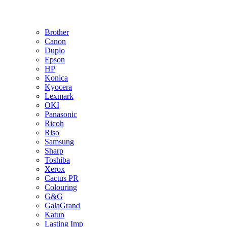
Brother
Canon
Duplo
Epson
HP
Konica
Kyocera
Lexmark
OKI
Panasonic
Ricoh
Riso
Samsung
Sharp
Toshiba
Xerox
Cactus PR
Colouring
G&G
GalaGrand
Katun
Lasting Imp