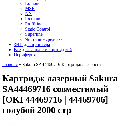
Lomond
MSE
NN
Premium
ProfiLine
Static Control
Superfine
Чистящие средства
ЗИП для принтера
Все для заправки картриджей
Периферия
Главная
»
Sakura SA44469716 Картридж лазерный
Картридж лазерный Sakura
SA44469716 совместимый
[OKI 44469716 | 44469706]
голубой 2000 стр