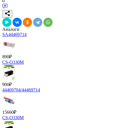
0
Аналоги
SA44469714
890
₽
CS-O330M
900
₽
44469704/44469714
15660
₽
CS-O330M