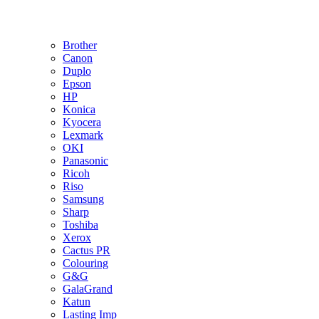
Brother
Canon
Duplo
Epson
HP
Konica
Kyocera
Lexmark
OKI
Panasonic
Ricoh
Riso
Samsung
Sharp
Toshiba
Xerox
Cactus PR
Colouring
G&G
GalaGrand
Katun
Lasting Imp