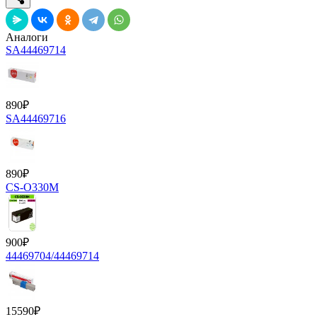
Аналоги
SA44469714
890
₽
SA44469716
890
₽
CS-O330M
900
₽
44469704/44469714
15590
₽