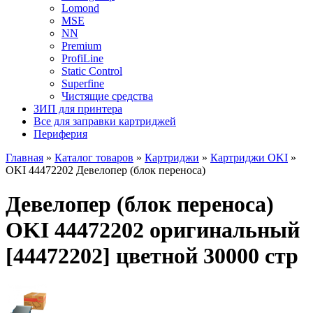
Lomond
MSE
NN
Premium
ProfiLine
Static Control
Superfine
Чистящие средства
ЗИП для принтера
Все для заправки картриджей
Периферия
Главная
»
Каталог товаров
»
Картриджи
»
Картриджи OKI
»
OKI 44472202 Девелопер (блок переноса)
Девелопер (блок переноса)
OKI 44472202 оригинальный
[44472202] цветной 30000 стр