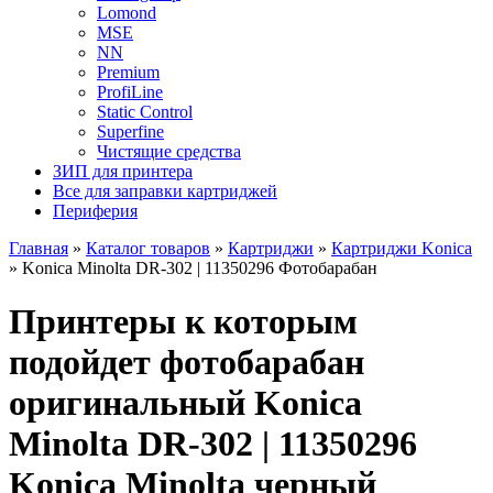
Lomond
MSE
NN
Premium
ProfiLine
Static Control
Superfine
Чистящие средства
ЗИП для принтера
Все для заправки картриджей
Периферия
Главная
»
Каталог товаров
»
Картриджи
»
Картриджи Konica
»
Konica Minolta DR-302 | 11350296 Фотобарабан
Принтеры к которым
подойдет фотобарабан
оригинальный Konica
Minolta DR-302 | 11350296
Konica Minolta черный