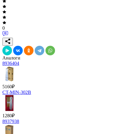
0
Аналоги
8936404
5160
₽
CT-MIN-302B
1280
₽
8937938