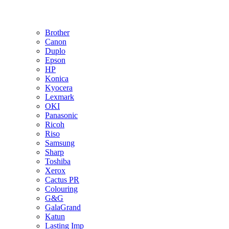
Brother
Canon
Duplo
Epson
HP
Konica
Kyocera
Lexmark
OKI
Panasonic
Ricoh
Riso
Samsung
Sharp
Toshiba
Xerox
Cactus PR
Colouring
G&G
GalaGrand
Katun
Lasting Imp