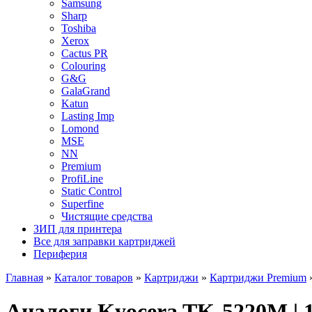
Samsung
Sharp
Toshiba
Xerox
Cactus PR
Colouring
G&G
GalaGrand
Katun
Lasting Imp
Lomond
MSE
NN
Premium
ProfiLine
Static Control
Superfine
Чистящие средства
ЗИП для принтера
Все для заправки картриджей
Периферия
Главная
»
Каталог товаров
»
Картриджи
»
Картриджи Premium
Аналоги Kyocera TK-5220M 