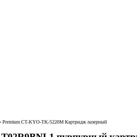
»
Premium CT-KYO-TK-5220M Картридж лазерный
| 1T02R9BNL1 пурпурный кар