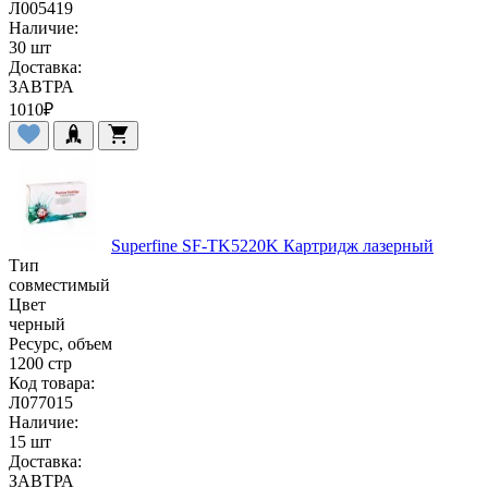
Л005419
Наличие:
30 шт
Доставка:
ЗАВТРА
1010
₽
Superfine SF-TK5220K Картридж лазерный
Тип
совместимый
Цвет
черный
Ресурс, объем
1200 стр
Код товара:
Л077015
Наличие:
15 шт
Доставка:
ЗАВТРА