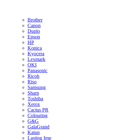
Brother
Canon
Duplo
Epson
HP
Konica
Kyocera
Lexmark
OKI
Panasonic
Ricoh
Riso
Samsung
Sharp
Toshiba
Xerox
Cactus PR
Colouring
G&G
GalaGrand
Katun
Lasting Imp