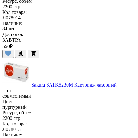
Ресурс, объем
2200 стр
Код товара:
Л078014
Наличие:
84 шт
Доставка:
ЗАВТРА
550
₽
Sakura SATK5230M Картридж лазерный
Тип
совместимый
Цвет
пурпурный
Ресурс, объем
2200 стр
Код товара:
Л078013
Наличие: