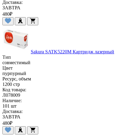
Доставка:
ЗАВТРА
480
₽
Sakura SATK5220M Картридж лазерный
Тип
совместимый
Цвет
пурпурный
Ресурс, объем
1200 стр
Код товара:
Л078009
Наличие:
101 шт
Доставка:
ЗАВТРА
480
₽