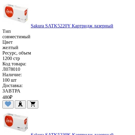
Sakura SATK5220Y Картридж лазерный
Тип
совместимый
Цвет
желтый
Ресурс, объем
1200 стр
Код товара:
Л078010
Наличие:
100 шт
Доставка:
ЗАВТРА
480
₽
Sakura SATK5230K Картридж лазерный