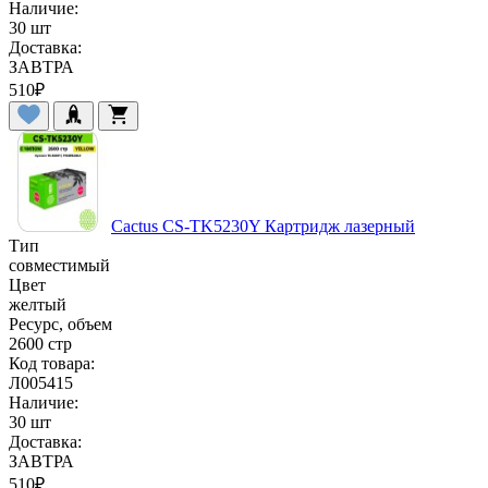
Наличие:
30 шт
Доставка:
ЗАВТРА
510
₽
Cactus CS-TK5230Y Картридж лазерный
Тип
совместимый
Цвет
желтый
Ресурс, объем
2600 стр
Код товара:
Л005415
Наличие:
30 шт
Доставка:
ЗАВТРА
510
₽