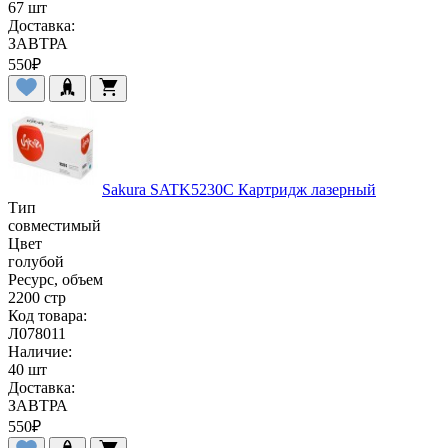
67 шт
Доставка:
ЗАВТРА
550
₽
Sakura SATK5230C Картридж лазерный
Тип
совместимый
Цвет
голубой
Ресурс, объем
2200 стр
Код товара:
Л078011
Наличие:
40 шт
Доставка:
ЗАВТРА
550
₽