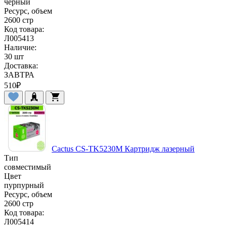
черный
Ресурс, объем
2600 стр
Код товара:
Л005413
Наличие:
30 шт
Доставка:
ЗАВТРА
510
₽
Cactus CS-TK5230M Картридж лазерный
Тип
совместимый
Цвет
пурпурный
Ресурс, объем
2600 стр
Код товара:
Л005414