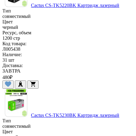
Cactus CS-TK5220BK Картридж лазерный
Тип
совместимый
Цвет
черный
Ресурс, объем
1200 стр
Код товара:
Л005438
Наличие:
31 шт
Доставка:
ЗАВТРА
480
₽
Cactus CS-TK5230BK Картридж лазерный
Тип
совместимый
Цвет