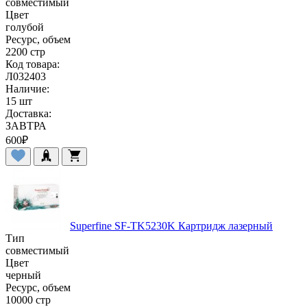
совместимый
Цвет
голубой
Ресурс, объем
2200 стр
Код товара:
Л032403
Наличие:
15 шт
Доставка:
ЗАВТРА
600
₽
Superfine SF-TK5230K Картридж лазерный
Тип
совместимый
Цвет
черный
Ресурс, объем
10000 стр