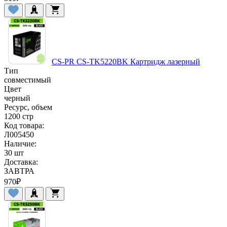
CS-PR CS-TK5220BK Картридж лазерный
Тип
совместимый
Цвет
черный
Ресурс, объем
1200 стр
Код товара:
Л005450
Наличие:
30 шт
Доставка:
ЗАВТРА
970
₽