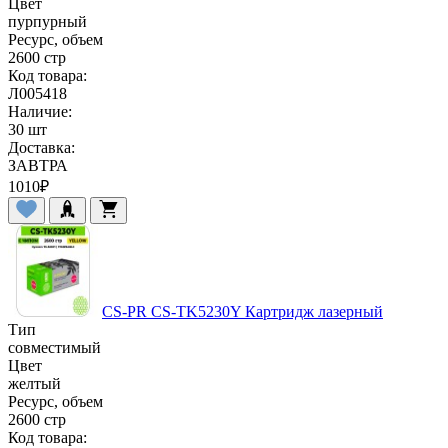
Цвет
пурпурный
Ресурс, объем
2600 стр
Код товара:
Л005418
Наличие:
30 шт
Доставка:
ЗАВТРА
1010
₽
CS-PR CS-TK5230Y Картридж лазерный
Тип
совместимый
Цвет
желтый
Ресурс, объем
2600 стр
Код товара: