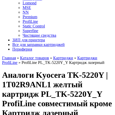
Lomond
MSE
NN
Premium
ProfiLine
Static Control
Superfine
Чистящие средства
ЗИП для принтера
Все для заправки картриджей
Периферия
Главная
»
Каталог товаров
»
Картриджи
»
Картриджи
ProfiLine
»
ProfiLine PL_TK-5220Y_Y Картридж лазерный
Аналоги Kyocera TK-5220Y |
1T02R9ANL1 желтый
картридж PL_TK-5220Y_Y
ProfiLine совместимый кроме
Картридж лазерный