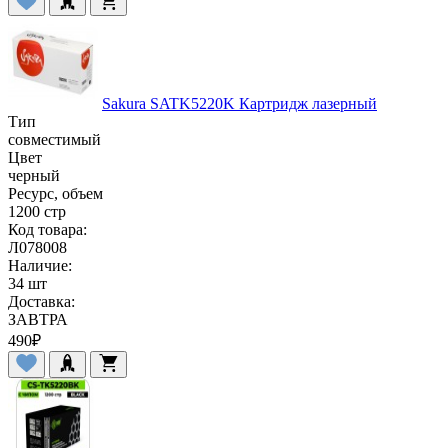
Sakura SATK5220K Картридж лазерный
Тип
совместимый
Цвет
черный
Ресурс, объем
1200 стр
Код товара:
Л078008
Наличие:
34 шт
Доставка:
ЗАВТРА
490
₽