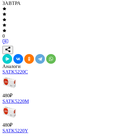
ЗАВТРА
0
Аналоги
SATK5220C
480
₽
SATK5220M
480
₽
SATK5220Y