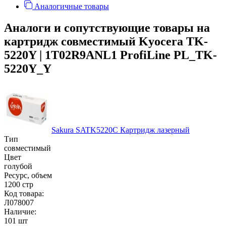
Аналогичные товары
Аналоги и сопутствующие товары на
картридж совместимый Kyocera TK-
5220Y | 1T02R9ANL1 ProfiLine PL_TK-
5220Y_Y
Sakura SATK5220C Картридж лазерный
Тип
совместимый
Цвет
голубой
Ресурс, объем
1200 стр
Код товара:
Л078007
Наличие:
101 шт