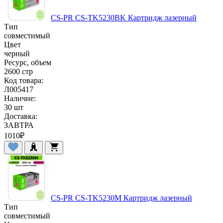
CS-PR CS-TK5230BK Картридж лазерный
Тип
совместимый
Цвет
черный
Ресурс, объем
2600 стр
Код товара:
Л005417
Наличие:
30 шт
Доставка:
ЗАВТРА
1010
₽
CS-PR CS-TK5230M Картридж лазерный
Тип
совместимый