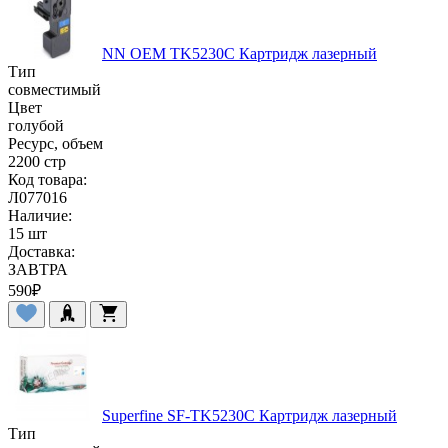
NN OEM TK5230C Картридж лазерный
Тип
совместимый
Цвет
голубой
Ресурс, объем
2200 стр
Код товара:
Л077016
Наличие:
15 шт
Доставка:
ЗАВТРА
590
₽
Superfine SF-TK5230C Картридж лазерный
Тип