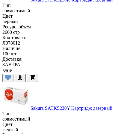
Тип
совместимый
Цвет
черный
Ресурс, объем
2600 стр
Код товара:
Л078012
Наличие:
100 шт
Доставка:
ЗАВТРА
550
₽
Sakura SATK5230Y Картридж лазерный
Тип
совместимый
Цвет
желтый