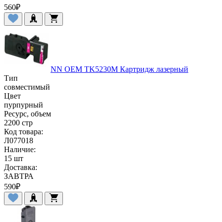
560
₽
NN OEM TK5230M Картридж лазерный
Тип
совместимый
Цвет
пурпурный
Ресурс, объем
2200 стр
Код товара:
Л077018
Наличие:
15 шт
Доставка:
ЗАВТРА
590
₽