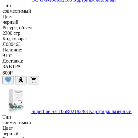
Тип
совместимый
Цвет
черный
Ресурс, объем
2300 стр
Код товара:
Л080463
Наличие:
9 шт
Доставка:
ЗАВТРА
600
₽
Superfine SF-106R02182/83 Картридж лазерный
Тип
совместимый
Цвет
черный