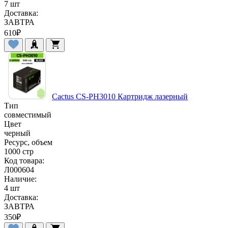
7 шт
Доставка:
ЗАВТРА
610
₽
Cactus CS-PH3010 Картридж лазерный
Тип
совместимый
Цвет
черный
Ресурс, объем
1000 стр
Код товара:
Л000604
Наличие:
4 шт
Доставка:
ЗАВТРА
350
₽