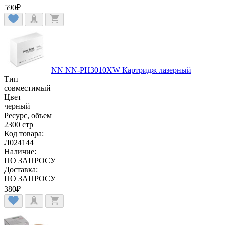
590
₽
NN NN-PH3010XW Картридж лазерный
Тип
совместимый
Цвет
черный
Ресурс, объем
2300 стр
Код товара:
Л024144
Наличие:
ПО ЗАПРОСУ
Доставка:
ПО ЗАПРОСУ
380
₽