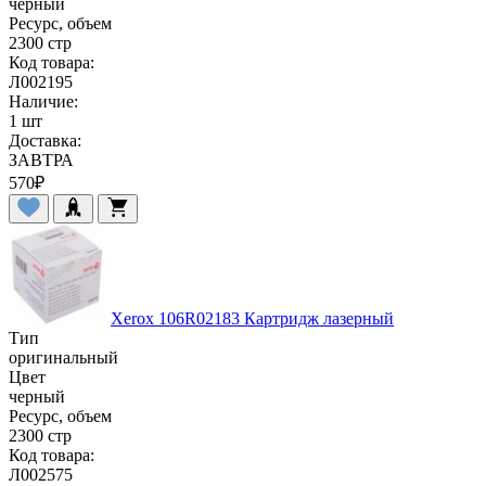
черный
Ресурс, объем
2300 стр
Код товара:
Л002195
Наличие:
1 шт
Доставка:
ЗАВТРА
570
₽
Xerox 106R02183 Картридж лазерный
Тип
оригинальный
Цвет
черный
Ресурс, объем
2300 стр
Код товара:
Л002575