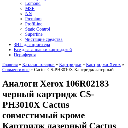
Lomond
MSE
NN
Premium
ProfiLine
Static Control
Superfine
Чистящие средства
ЗИП для принтера
Все для заправки картриджей
Периферия
Главная
»
Каталог товаров
»
Картриджи
»
Картриджи Xerox
»
Совместимые
»
Cactus CS-PH3010X Картридж лазерный
Аналоги Xerox 106R02183
черный картридж CS-
PH3010X Cactus
совместимый кроме
Картридж лазерный Cactus