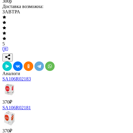
300
p
Доставка возможна:
ЗАВТРА
5
Аналоги
SA106R02183
370
₽
SA106R02181
370
₽