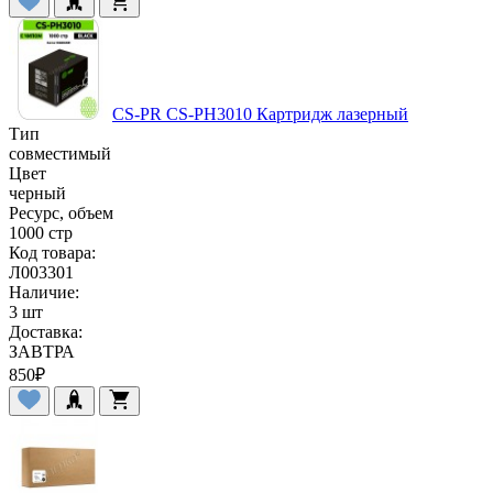
CS-PR CS-PH3010 Картридж лазерный
Тип
совместимый
Цвет
черный
Ресурс, объем
1000 стр
Код товара:
Л003301
Наличие:
3 шт
Доставка:
ЗАВТРА
850
₽