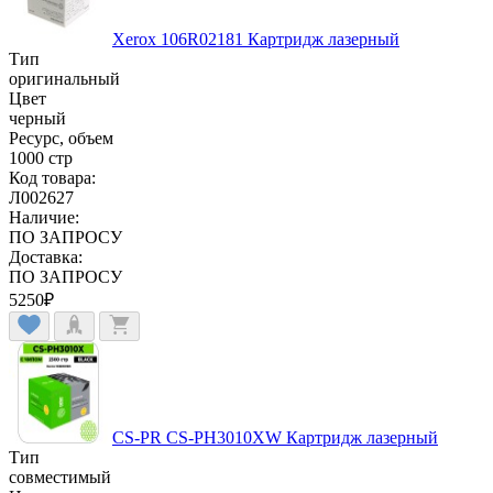
Xerox 106R02181 Картридж лазерный
Тип
оригинальный
Цвет
черный
Ресурс, объем
1000 стр
Код товара:
Л002627
Наличие:
ПО ЗАПРОСУ
Доставка:
ПО ЗАПРОСУ
5250
₽
CS-PR CS-PH3010XW Картридж лазерный
Тип
совместимый