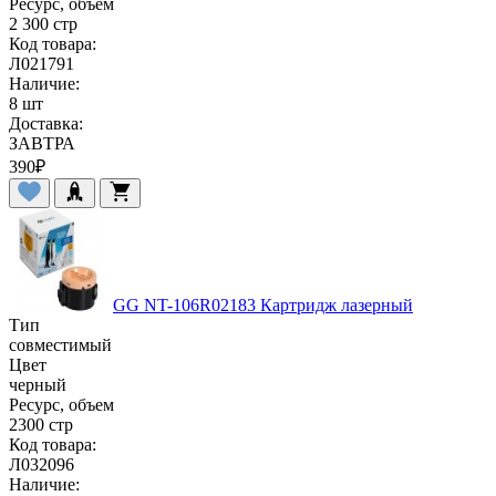
Ресурс, объем
2 300 стр
Код товара:
Л021791
Наличие:
8 шт
Доставка:
ЗАВТРА
390
₽
GG NT-106R02183 Картридж лазерный
Тип
совместимый
Цвет
черный
Ресурс, объем
2300 стр
Код товара:
Л032096
Наличие: