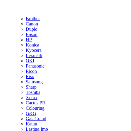
Brother
Canon
Duplo
Epson
HP
Konica
Kyocera
Lexmark
OKI
Panasonic
Ricoh
Riso
Samsung
Sharp
Toshiba
Xerox
Cactus PR
Colouring
G&G
GalaGrand
Katun
Lasting Imp