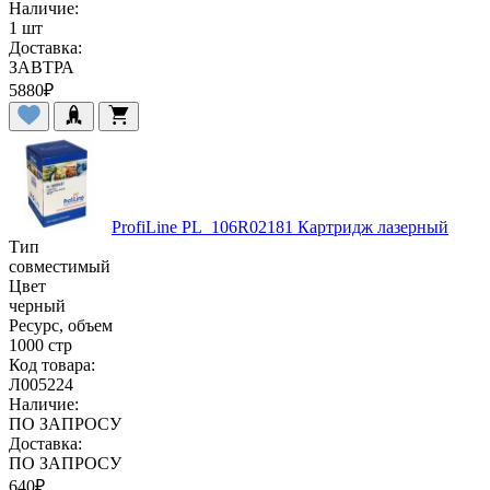
Наличие:
1 шт
Доставка:
ЗАВТРА
5880
₽
ProfiLine PL_106R02181 Картридж лазерный
Тип
совместимый
Цвет
черный
Ресурс, объем
1000 стр
Код товара:
Л005224
Наличие:
ПО ЗАПРОСУ
Доставка:
ПО ЗАПРОСУ
640
₽