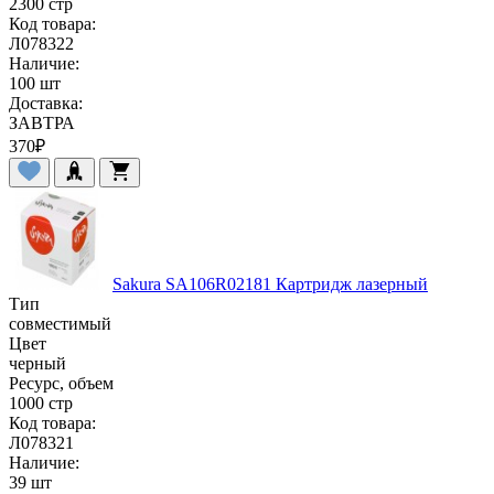
2300 стр
Код товара:
Л078322
Наличие:
100 шт
Доставка:
ЗАВТРА
370
₽
Sakura SA106R02181 Картридж лазерный
Тип
совместимый
Цвет
черный
Ресурс, объем
1000 стр
Код товара:
Л078321
Наличие:
39 шт