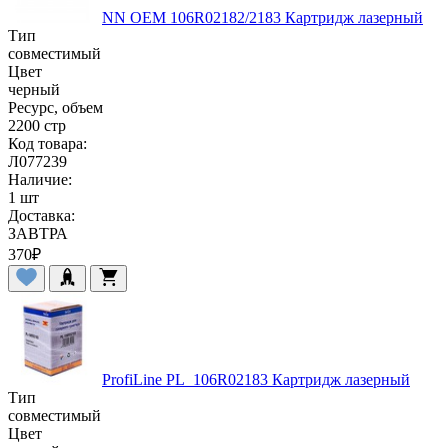
NN OEM 106R02182/2183 Картридж лазерный
Тип
совместимый
Цвет
черный
Ресурс, объем
2200 стр
Код товара:
Л077239
Наличие:
1 шт
Доставка:
ЗАВТРА
370
₽
ProfiLine PL_106R02183 Картридж лазерный
Тип
совместимый
Цвет