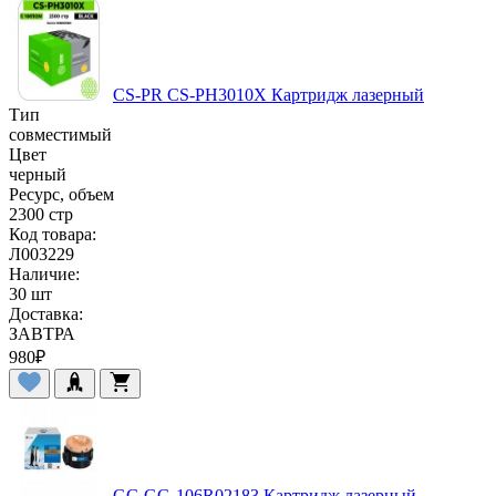
CS-PR CS-PH3010X Картридж лазерный
Тип
совместимый
Цвет
черный
Ресурс, объем
2300 стр
Код товара:
Л003229
Наличие:
30 шт
Доставка:
ЗАВТРА
980
₽
GG GG-106R02183 Картридж лазерный