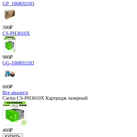
GP_106R02183
390
₽
CS-PH3010X
980
₽
GG-106R02183
600
₽
Все аналоги
Cactus CS-PH3010X Картридж лазерный
460
₽
КУПИТЬ