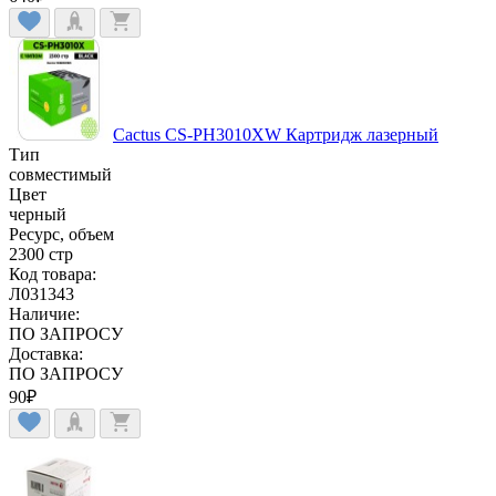
Cactus CS-PH3010XW Картридж лазерный
Тип
совместимый
Цвет
черный
Ресурс, объем
2300 стр
Код товара:
Л031343
Наличие:
ПО ЗАПРОСУ
Доставка:
ПО ЗАПРОСУ
90
₽