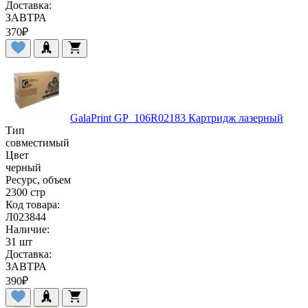
Доставка:
ЗАВТРА
370
₽
GalaPrint GP_106R02183 Картридж лазерный
Тип
совместимый
Цвет
черный
Ресурс, объем
2300 стр
Код товара:
Л023844
Наличие:
31 шт
Доставка:
ЗАВТРА
390
₽