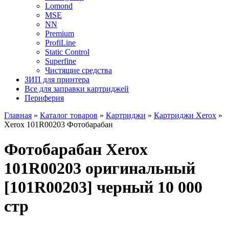
Lomond
MSE
NN
Premium
ProfiLine
Static Control
Superfine
Чистящие средства
ЗИП для принтера
Все для заправки картриджей
Периферия
Главная
»
Каталог товаров
»
Картриджи
»
Картриджи Xerox
»
Xerox 101R00203 Фотобарабан
Фотобарабан Xerox
101R00203 оригинальный
[101R00203] черный 10 000
стр