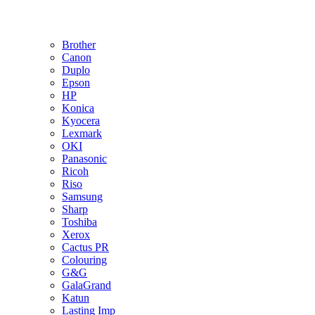
Brother
Canon
Duplo
Epson
HP
Konica
Kyocera
Lexmark
OKI
Panasonic
Ricoh
Riso
Samsung
Sharp
Toshiba
Xerox
Cactus PR
Colouring
G&G
GalaGrand
Katun
Lasting Imp