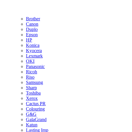
Brother
Canon
Duplo
Epson
HP
Konica
Kyocera
Lexmark
OKI
Panasonic
Ricoh
Riso
Samsung
Sharp
Toshiba
Xerox
Cactus PR
Colouring
G&G
GalaGrand
Katun
Lasting Imp