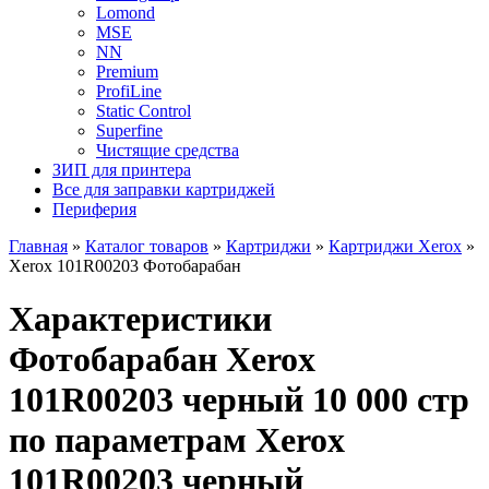
Lomond
MSE
NN
Premium
ProfiLine
Static Control
Superfine
Чистящие средства
ЗИП для принтера
Все для заправки картриджей
Периферия
Главная
»
Каталог товаров
»
Картриджи
»
Картриджи Xerox
»
Xerox 101R00203 Фотобарабан
Характеристики
Фотобарабан Xerox
101R00203 черный 10 000 стр
по параметрам Xerox
101R00203 черный