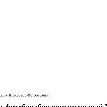
erox 101R00203 Фотобарабан
т фотобарабан оригинальный X