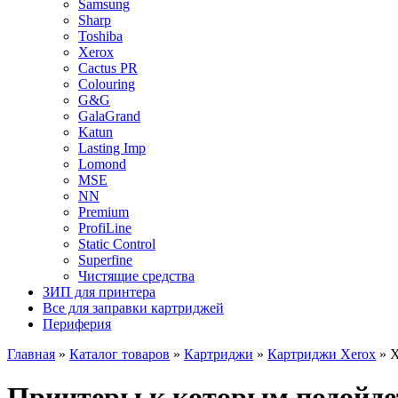
Samsung
Sharp
Toshiba
Xerox
Cactus PR
Colouring
G&G
GalaGrand
Katun
Lasting Imp
Lomond
MSE
NN
Premium
ProfiLine
Static Control
Superfine
Чистящие средства
ЗИП для принтера
Все для заправки картриджей
Периферия
Главная
»
Каталог товаров
»
Картриджи
»
Картриджи Xerox
»
X
Принтеры к которым подойде