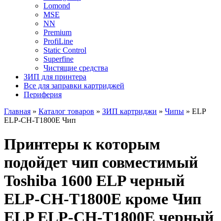
Lomond
MSE
NN
Premium
ProfiLine
Static Control
Superfine
Чистящие средства
ЗИП для принтера
Все для заправки картриджей
Периферия
Главная
»
Каталог товаров
»
ЗИП картриджи
»
Чипы
»
ELP
ELP-CH-T1800E Чип
Принтеры к которым
подойдет чип совместимый
Toshiba 1600 ELP черный
ELP-CH-T1800E кроме Чип
ELP ELP-CH-T1800E черный