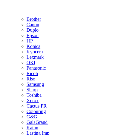
Brother
Canon
Duplo
Epson
HP
Konica
Kyocera
Lexmark
OKI
Panasonic
Ricoh
Riso
Samsung
Sharp
Toshiba
Xerox
Cactus PR
Colouring
G&G
GalaGrand
Katun
Lasting Imp