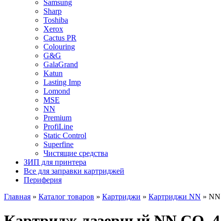
Samsung
Sharp
Toshiba
Xerox
Cactus PR
Colouring
G&G
GalaGrand
Katun
Lasting Imp
Lomond
MSE
NN
Premium
ProfiLine
Static Control
Superfine
Чистящие средства
ЗИП для принтера
Все для заправки картриджей
Периферия
Главная
»
Каталог товаров
»
Картриджи
»
Картриджи NN
»
NN 
Картридж лазерный NN CO_444