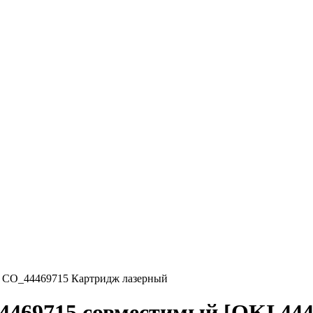
CO_44469715 Картридж лазерный
69715 совместимый [OKI 44469