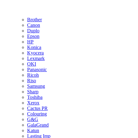
Brother
Canon
Duplo
Epson
HP
Konica
Kyocera
Lexmark
OKI
Panasonic
Ricoh
Riso
Samsung
Sharp
Toshiba
Xerox
Cactus PR
Colouring
G&G
GalaGrand
Katun
Lasting Imp