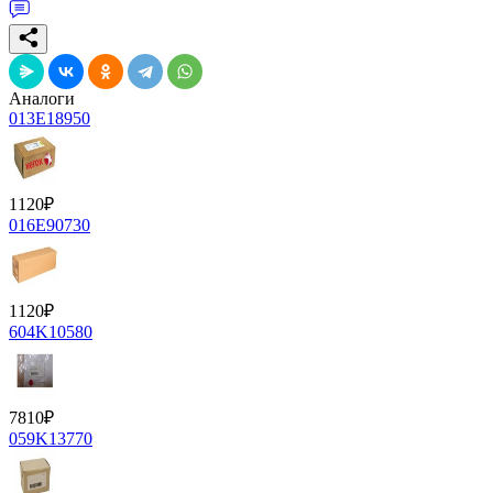
Аналоги
013E18950
1120
₽
016E90730
1120
₽
604K10580
7810
₽
059K13770