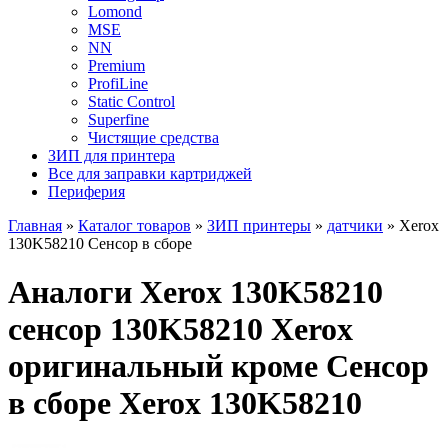
Lomond
MSE
NN
Premium
ProfiLine
Static Control
Superfine
Чистящие средства
ЗИП для принтера
Все для заправки картриджей
Периферия
Главная
»
Каталог товаров
»
ЗИП принтеры
»
датчики
»
Xerox
130K58210 Сенсор в сборе
Аналоги Xerox 130K58210
сенсор 130K58210 Xerox
оригинальный кроме Сенсор
в сборе Xerox 130K58210