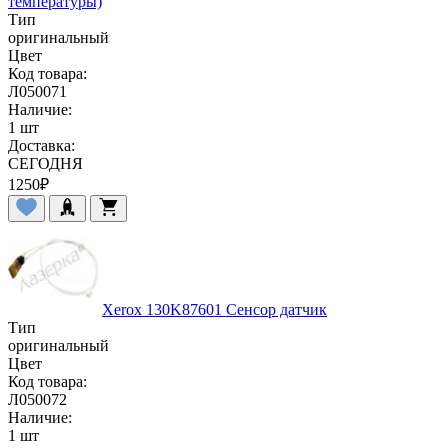
температуры)
Тип
оригинальный
Цвет
Код товара:
Л050071
Наличие:
1 шт
Доставка:
СЕГОДНЯ
1250
₽
Xerox 130K87601 Сенсор датчик
Тип
оригинальный
Цвет
Код товара:
Л050072
Наличие:
1 шт