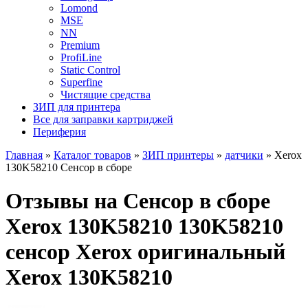
Lomond
MSE
NN
Premium
ProfiLine
Static Control
Superfine
Чистящие средства
ЗИП для принтера
Все для заправки картриджей
Периферия
Главная
»
Каталог товаров
»
ЗИП принтеры
»
датчики
»
Xerox
130K58210 Сенсор в сборе
Отзывы на Сенсор в сборе
Xerox 130K58210 130K58210
сенсор Xerox оригинальный
Xerox 130K58210