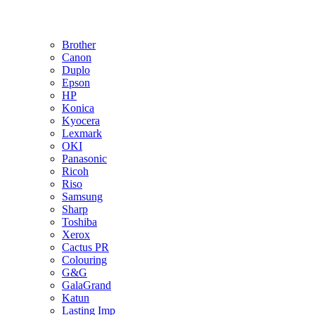
Brother
Canon
Duplo
Epson
HP
Konica
Kyocera
Lexmark
OKI
Panasonic
Ricoh
Riso
Samsung
Sharp
Toshiba
Xerox
Cactus PR
Colouring
G&G
GalaGrand
Katun
Lasting Imp