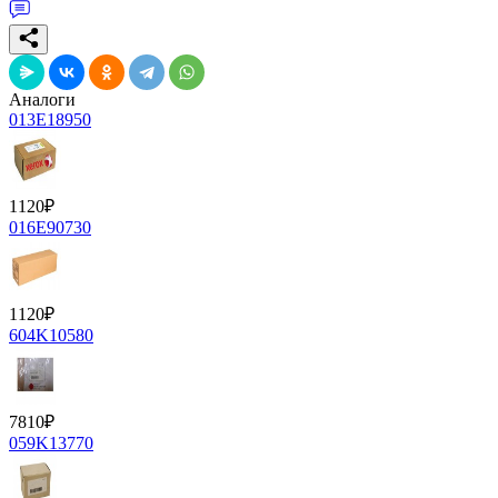
Аналоги
013E18950
1120
₽
016E90730
1120
₽
604K10580
7810
₽
059K13770