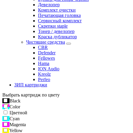
Девелопер
Комплект очистки
Печатающая головка
Сервисный комплект
Скрепки staple
Тонер / девелопер
Краска дубликатор
Чистящие средства
CBR
Defender
Fellowes
Hama
ION Audio
Kreolz
Perfeo
ЗИП картриджи
Выбрать картридж по цвету
Black
Color
Цветной
Cyan
Magenta
Yellow