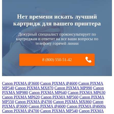
Нет времени искать лучший
картридж для вашего принтера
Дежурный специалист проконсультирует по
картриджам и ответит на все ваши вопросы по
телефону горячей линии
8 (800) 550-51-42
Canon PIXMA iP3600
Canon PIXMA iP4600
Canon PIXMA
MP540
Canon PIXMA MX870
Canon PIXMA MP990
Canon
PIXMA MP980
Canon PIXMA MP640
Canon PIXMA MP630
Canon PIXMA MP620
Canon PIXMA MP560
Canon PIXMA
MP550
Canon PIXMA iP4700
Canon PIXMA MX860
Canon
PIXMA iP3600
Canon PIXMA iP4600
Canon PIXMA iP4600x
Canon PIXMA iP4700
Canon PIXMA MP540
Canon PIXMA