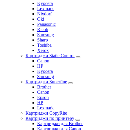
Kyocera
Lexmark
Nixdorf
Oki
Panasonic
Ricoh
Samsung
Sharp
Toshiba
Xerox
Картриджи Static Control
Canon
HP
Kyocera
Samsung
Картриджи Superfine
Brother
Canon
Epson
HP
Lexmark
Картриджи CopyRite
Картриджи по принтеру
Картриджи для Brother
Картриджи для Canon