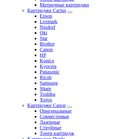
Матричные картриджи
Картриджи Cactus
Epson
Lexmark
Nixdorf
Oki
Star
Brother
Canon
HP
Konica
Kyocera
Panasonic
Ricoh
Samsung
Sharp
Toshiba
Xerox
Картриджи Canon
Оригинальные
Совместимые
Лазерные
Струйные
Тонер картридж
Картриджи Duplo