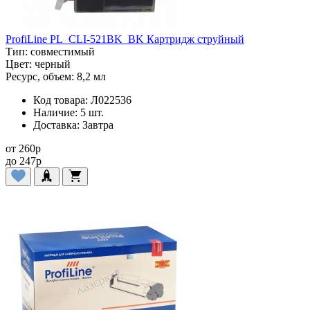
ProfiLine PL_CLI-521BK_BK Картридж струйный
Тип:
совместимый
Цвет:
черный
Ресурс, объем:
8,2 мл
Код товара:
Л022536
Наличие:
5 шт.
Доставка:
Завтра
от
260
p
до
247
p