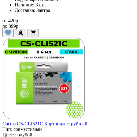
Наличие:
3 шт.
Доставка:
Завтра
от
420
p
до
399
p
Cactus CS-CLI521C Картридж струйный
Тип:
совместимый
Цвет:
голубой