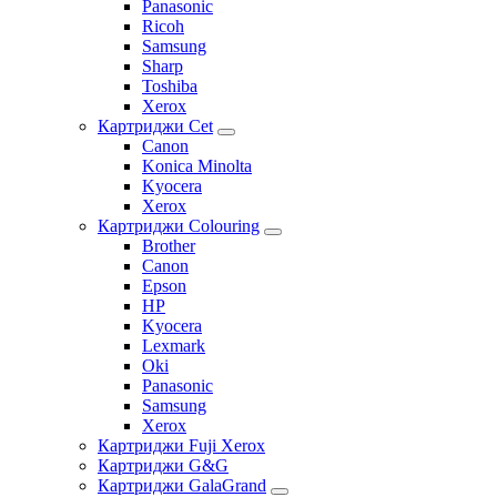
Panasonic
Ricoh
Samsung
Sharp
Toshiba
Xerox
Картриджи Cet
Canon
Konica Minolta
Kyocera
Xerox
Картриджи Colouring
Brother
Canon
Epson
HP
Kyocera
Lexmark
Oki
Panasonic
Samsung
Xerox
Картриджи Fuji Xerox
Картриджи G&G
Картриджи GalaGrand