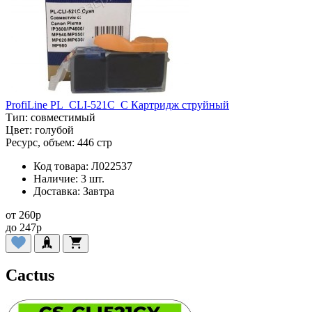
ProfiLine PL_CLI-521C_C Картридж струйный
Тип:
совместимый
Цвет:
голубой
Ресурс, объем:
446 стр
Код товара:
Л022537
Наличие:
3 шт.
Доставка:
Завтра
от
260
p
до
247
p
Cactus