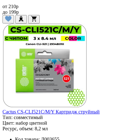
от
210
p
до
199
p
Cactus CS-CLI521C/M/Y Картридж струйный
Тип:
совместимый
Цвет:
набор цветной
Ресурс, объем:
8,2 мл
Код товара:
Л003655