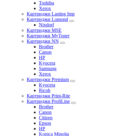
Toshiba
Xerox
Картриджи Lasting Imp
Картриджи Lomond
Nixdorf
Картриджи MSE
Картриджи MyToner
Картриджи NN
Brother
Canon
HP
Kyocera
Samsung
Xerox
Картриджи Premium
Kyocera
Ricoh
Картриджи Print-Rite
Картриджи ProfiLine
Brother
Canon
Citizen
Epson
HP
Konica Minolta