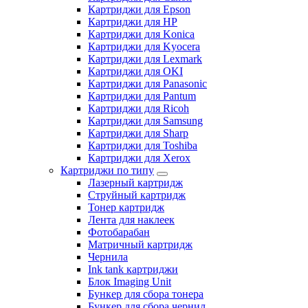
Картриджи для Epson
Картриджи для HP
Картриджи для Konica
Картриджи для Kyocera
Картриджи для Lexmark
Картриджи для OKI
Картриджи для Panasonic
Картриджи для Pantum
Картриджи для Ricoh
Картриджи для Samsung
Картриджи для Sharp
Картриджи для Toshiba
Картриджи для Xerox
Картриджи по типу
Лазерный картридж
Струйный картридж
Тонер картридж
Лента для наклеек
Фотобарабан
Матричный картридж
Чернила
Ink tank картриджи
Блок Imaging Unit
Бункер для сбора тонера
Бункер для сбора чернил