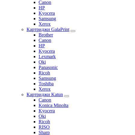
Canon
HP
Kyocera
Samsung
Xerox
Картриджи GalaPrint
Brother
Canon
HP
Kyocera
Lexmark
Oki
Panasonic
Ricoh
Samsung
Toshiba
Xerox
Картриджи Katun
Canon
Konica Minolta
Kyocera
Oki
Ricoh
RISO
Sharp