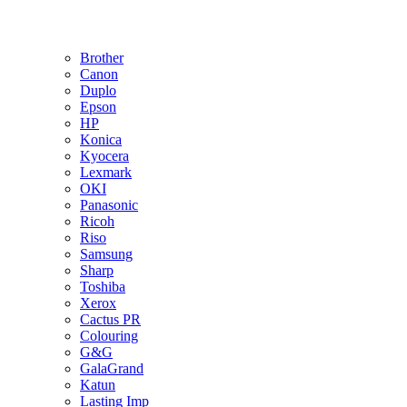
Brother
Canon
Duplo
Epson
HP
Konica
Kyocera
Lexmark
OKI
Panasonic
Ricoh
Riso
Samsung
Sharp
Toshiba
Xerox
Cactus PR
Colouring
G&G
GalaGrand
Katun
Lasting Imp