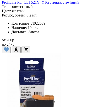
ProfiLine PL_CLI-521Y_Y Картридж струйный
Тип:
совместимый
Цвет:
желтый
Ресурс, объем:
8,2 мл
Код товара:
Л022539
Наличие:
10 шт.
Доставка:
Завтра
от
260
p
до
247
p