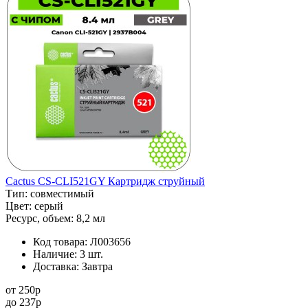
Cactus CS-CLI521GY Картридж струйный
Тип:
совместимый
Цвет:
серый
Ресурс, объем:
8,2 мл
Код товара:
Л003656
Наличие:
3 шт.
Доставка:
Завтра
от
250
p
до
237
p