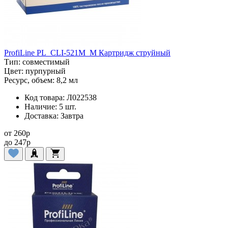
ProfiLine PL_CLI-521M_M Картридж струйный
Тип:
совместимый
Цвет:
пурпурный
Ресурс, объем:
8,2 мл
Код товара:
Л022538
Наличие:
5 шт.
Доставка:
Завтра
от
260
p
до
247
p