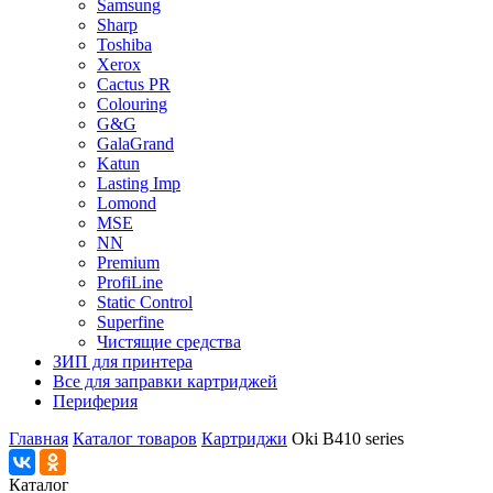
Samsung
Sharp
Toshiba
Xerox
Cactus PR
Colouring
G&G
GalaGrand
Katun
Lasting Imp
Lomond
MSE
NN
Premium
ProfiLine
Static Control
Superfine
Чистящие средства
ЗИП для принтера
Все для заправки картриджей
Периферия
Главная
Каталог товаров
Картриджи
Oki B410 series
Каталог