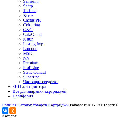
Samsung
Sharp
Toshiba
Xerox
Cactus PR
Colouring
G&G
GalaGrand
Katun
Lasting Imp
Lomond
MSE
NN
Premium
ProfiLine
Static Control
Superfine
Чистящие средства
ЗИП для принтера
Все для заправки картриджей
Периферия
Главная
Каталог товаров
Картриджи
Panasonic KX-FAT92 series
Каталог