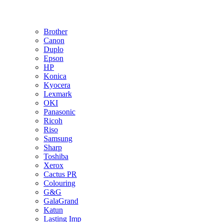
Brother
Canon
Duplo
Epson
HP
Konica
Kyocera
Lexmark
OKI
Panasonic
Ricoh
Riso
Samsung
Sharp
Toshiba
Xerox
Cactus PR
Colouring
G&G
GalaGrand
Katun
Lasting Imp