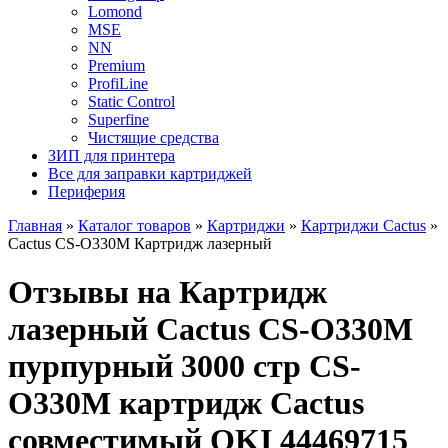
Lomond
MSE
NN
Premium
ProfiLine
Static Control
Superfine
Чистящие средства
ЗИП для принтера
Все для заправки картриджей
Периферия
Главная
»
Каталог товаров
»
Картриджи
»
Картриджи Cactus
»
Cactus CS-O330M Картридж лазерный
Отзывы на Картридж
лазерный Cactus CS-O330M
пурпурный 3000 стр CS-
O330M картридж Cactus
совместимый OKI 44469715