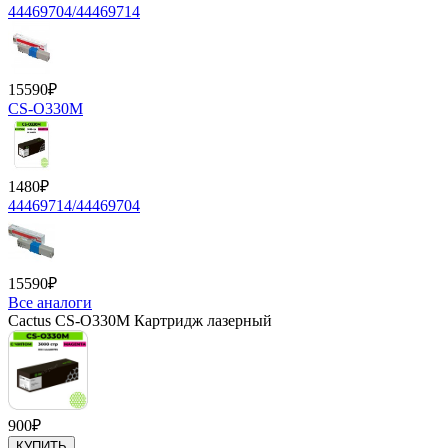
44469704/44469714
15590
₽
CS-O330M
1480
₽
44469714/44469704
15590
₽
Все аналоги
Cactus CS-O330M Картридж лазерный
900
₽
КУПИТЬ