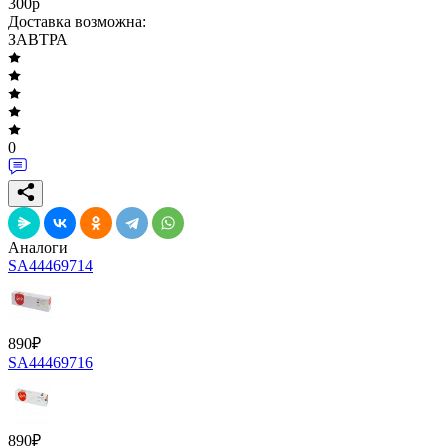
300
p
Доставка возможна:
ЗАВТРА
0
Аналоги
SA44469714
890
₽
SA44469716
890
₽