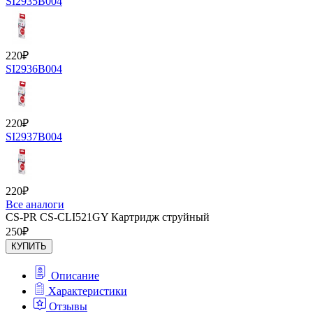
SI2935B004
220
₽
SI2936B004
220
₽
SI2937B004
220
₽
Все аналоги
CS-PR CS-CLI521GY Картридж струйный
250
₽
КУПИТЬ
Описание
Характеристики
Отзывы