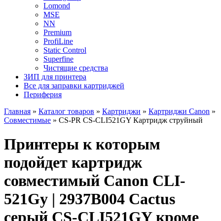
Lomond
MSE
NN
Premium
ProfiLine
Static Control
Superfine
Чистящие средства
ЗИП для принтера
Все для заправки картриджей
Периферия
Главная
»
Каталог товаров
»
Картриджи
»
Картриджи Canon
»
Совместимые
»
CS-PR CS-CLI521GY Картридж струйный
Принтеры к которым
подойдет картридж
совместимый Canon CLI-
521Gy | 2937B004 Cactus
серый CS-CLI521GY кроме