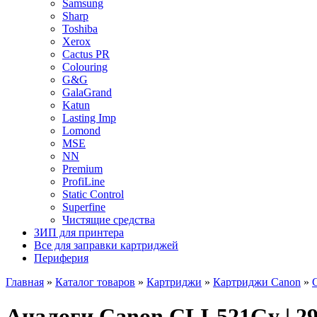
Samsung
Sharp
Toshiba
Xerox
Cactus PR
Colouring
G&G
GalaGrand
Katun
Lasting Imp
Lomond
MSE
NN
Premium
ProfiLine
Static Control
Superfine
Чистящие средства
ЗИП для принтера
Все для заправки картриджей
Периферия
Главная
»
Каталог товаров
»
Картриджи
»
Картриджи Canon
»
Аналоги Canon CLI-521Gy | 