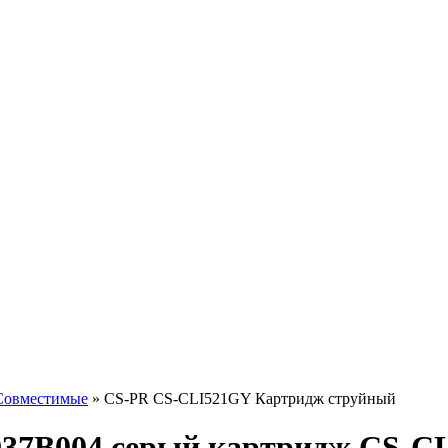
Совместимые
»
CS-PR CS-CLI521GY Картридж струйный
2937B004 серый картридж CS-C