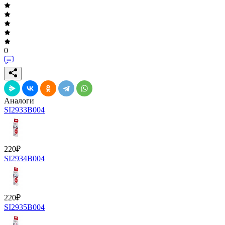
0
Аналоги
SI2933B004
220
₽
SI2934B004
220
₽
SI2935B004