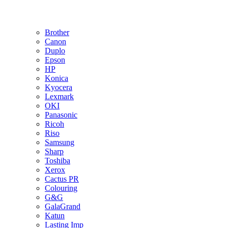
Brother
Canon
Duplo
Epson
HP
Konica
Kyocera
Lexmark
OKI
Panasonic
Ricoh
Riso
Samsung
Sharp
Toshiba
Xerox
Cactus PR
Colouring
G&G
GalaGrand
Katun
Lasting Imp