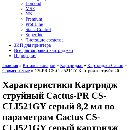
Lomond
MSE
NN
Premium
ProfiLine
Static Control
Superfine
Чистящие средства
ЗИП для принтера
Все для заправки картриджей
Периферия
Главная
»
Каталог товаров
»
Картриджи
»
Картриджи Canon
»
Совместимые
»
CS-PR CS-CLI521GY Картридж струйный
Характеристики Картридж
струйный Cactus-PR CS-
CLI521GY серый 8,2 мл по
параметрам Cactus CS-
CLI521GY серый картридж