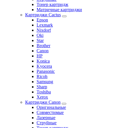
Тонер картридж
Матричные картриджи
Картриджи Cactus
Epson
Lexmark
Nixdorf
Oki
Star
Brother
Canon
HP
Konica
Kyocera
Panasonic
Ricoh
Samsung
Sharp
Toshiba
Xerox
Картриджи Canon
Оригинальные
Совместимые
Лазерные
Струйные
Тонер картридж