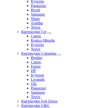
Kyocera
Panasonic
Ricoh
Samsung
Sharp
Toshiba
Xerox
Картриджи Cet
Canon
Konica Minolta
Kyocera
Xerox
Картриджи Colouring
Brother
Canon
Epson
HP
Kyocera
Lexmark
Oki
Panasonic
Samsung
Xerox
Картриджи Fuji Xerox
Картриджи G&G