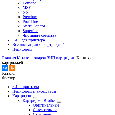
Lomond
MSE
NN
Premium
ProfiLine
Static Control
Superfine
Чистящие средства
ЗИП для принтера
Все для заправки картриджей
Периферия
Главная
Каталог товаров
ЗИП картриджи
Крышки
картриджей
Каталог
Фильтр
ЗИП принтеры
Периферия и аксессуары
Картриджи
Картриджи Brother
Оригинальные
Совместимые
Струйные