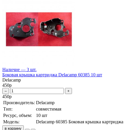
Наличие — 3 шт.
Боковая крышка картриджа Delacamp 60385 10 шт
Delacamp
450
р
–
+
450
р
Производитель:
Delacamp
Тип:
совместимая
Ресурс, объем:
10 шт
Модель:
Delacamp 60385 Боковая крышка картриджа
в корзину