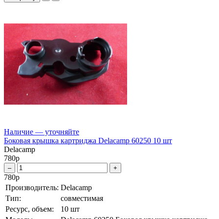
Наличие — уточняйте
Боковая крышка картриджа Delacamp 60250 10 шт
Delacamp
780
р
–
+
780
р
Производитель:
Delacamp
Тип:
совместимая
Ресурс, объем:
10 шт