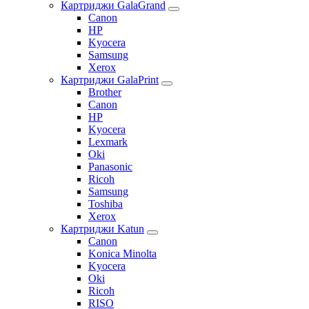
Картриджи GalaGrand
Canon
HP
Kyocera
Samsung
Xerox
Картриджи GalaPrint
Brother
Canon
HP
Kyocera
Lexmark
Oki
Panasonic
Ricoh
Samsung
Toshiba
Xerox
Картриджи Katun
Canon
Konica Minolta
Kyocera
Oki
Ricoh
RISO