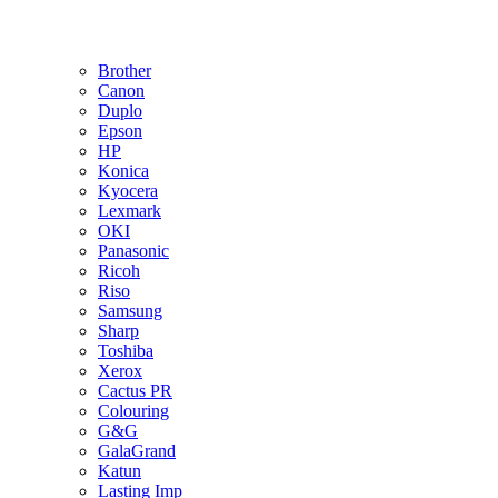
Brother
Canon
Duplo
Epson
HP
Konica
Kyocera
Lexmark
OKI
Panasonic
Ricoh
Riso
Samsung
Sharp
Toshiba
Xerox
Cactus PR
Colouring
G&G
GalaGrand
Katun
Lasting Imp