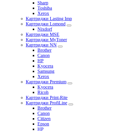
Sharp
Toshiba
Xerox
Картриджи Lasting Imp
Картриджи Lomond
Nixdorf
Картриджи MSE
Картриджи MyToner
Картриджи NN
Brother
Canon
HP
Kyocera
Samsung
Xerox
Картриджи Premium
Kyocera
Ricoh
Картриджи Print-Rite
Картриджи ProfiLine
Brother
Canon
Citizen
Epson
HP