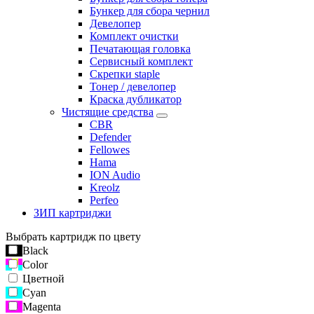
Бункер для сбора чернил
Девелопер
Комплект очистки
Печатающая головка
Сервисный комплект
Скрепки staple
Тонер / девелопер
Краска дубликатор
Чистящие средства
CBR
Defender
Fellowes
Hama
ION Audio
Kreolz
Perfeo
ЗИП картриджи
Выбрать картридж по цвету
Black
Color
Цветной
Cyan
Magenta