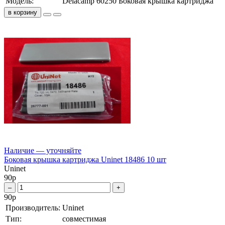
Модель:
Delacamp 60250 Боковая крышка картриджа
в корзину
Наличие — уточняйте
Боковая крышка картриджа Uninet 18486 10 шт
Uninet
90
р
–
+
90
р
Производитель:
Uninet
Тип:
совместимая