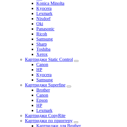
Konica Minolta
Kyocera
Lexmark
Nixdorf
Oki
Panasonic
Ricoh
Samsung
Sharp
Toshiba
Xerox
Картриджи Static Control
Canon
HP
Kyocera
Samsung
Картриджи Superfine
Brother
Canon
Epson
HP
Lexmark
Картриджи CopyRite
Картриджи по принтеру
Картриджи для Brother