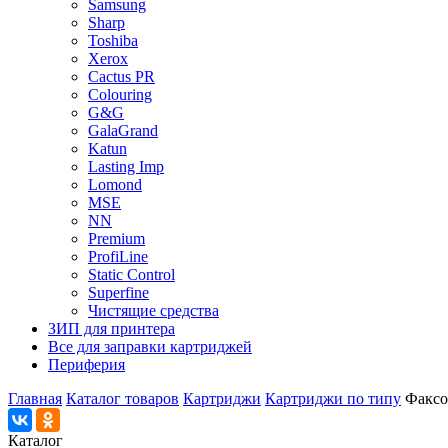
Samsung
Sharp
Toshiba
Xerox
Cactus PR
Colouring
G&G
GalaGrand
Katun
Lasting Imp
Lomond
MSE
NN
Premium
ProfiLine
Static Control
Superfine
Чистящие средства
ЗИП для принтера
Все для заправки картриджей
Периферия
Главная
Каталог товаров
Картриджи
Картриджи по типу
Факсо
Каталог