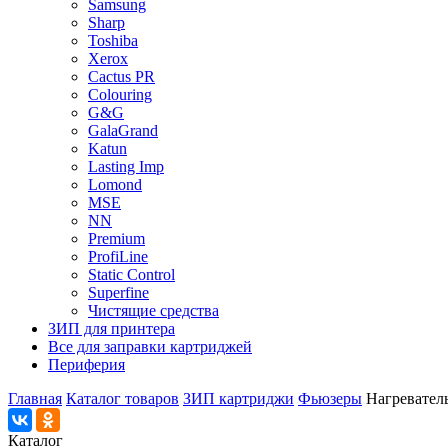
Samsung
Sharp
Toshiba
Xerox
Cactus PR
Colouring
G&G
GalaGrand
Katun
Lasting Imp
Lomond
MSE
NN
Premium
ProfiLine
Static Control
Superfine
Чистящие средства
ЗИП для принтера
Все для заправки картриджей
Периферия
Главная
Каталог товаров
ЗИП картриджи
Фьюзеры
Нагревател
Каталог