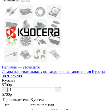
Наличие — уточняйте
Лампа нагревательная узла закрепления галогеновая Kyocera
302F725200
Kyocera
5700
р
–
+
5700
р
Производитель:
Kyocera
Тип:
оригинальная