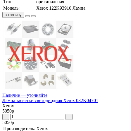
Тип:
оригинальная
Модель:
Xerox 122K93910 Лампа
в корзину
Наличие — уточняйте
Лампа засветки светодиодная Xerox 032K04701
Xerox
5050
р
–
+
5050
р
Производитель:
Xerox