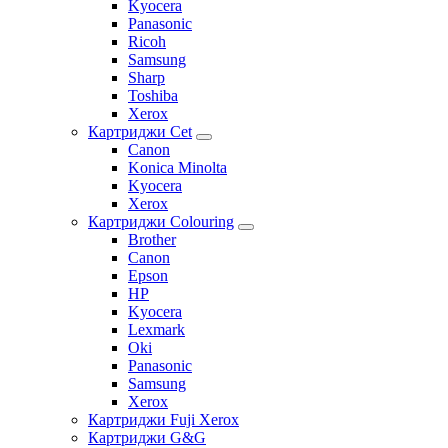
Kyocera
Panasonic
Ricoh
Samsung
Sharp
Toshiba
Xerox
Картриджи Cet
Canon
Konica Minolta
Kyocera
Xerox
Картриджи Colouring
Brother
Canon
Epson
HP
Kyocera
Lexmark
Oki
Panasonic
Samsung
Xerox
Картриджи Fuji Xerox
Картриджи G&G