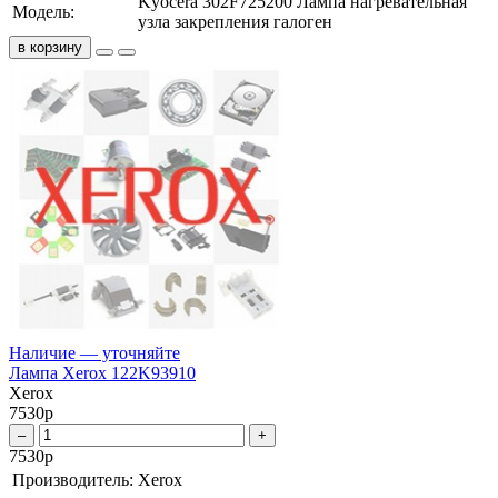
Kyocera 302F725200 Лампа нагревательная
Модель:
узла закрепления галоген
в корзину
Наличие — уточняйте
Лампа Xerox 122K93910
Xerox
7530
р
–
+
7530
р
Производитель:
Xerox