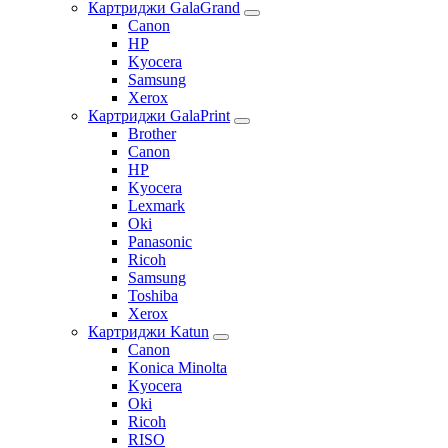
Картриджи GalaGrand
Canon
HP
Kyocera
Samsung
Xerox
Картриджи GalaPrint
Brother
Canon
HP
Kyocera
Lexmark
Oki
Panasonic
Ricoh
Samsung
Toshiba
Xerox
Картриджи Katun
Canon
Konica Minolta
Kyocera
Oki
Ricoh
RISO