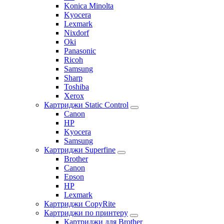
Konica Minolta
Kyocera
Lexmark
Nixdorf
Oki
Panasonic
Ricoh
Samsung
Sharp
Toshiba
Xerox
Картриджи Static Control
Canon
HP
Kyocera
Samsung
Картриджи Superfine
Brother
Canon
Epson
HP
Lexmark
Картриджи CopyRite
Картриджи по принтеру
Картриджи для Brother