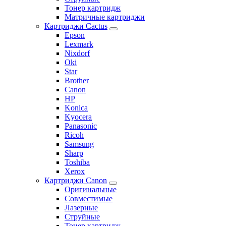
Тонер картридж
Матричные картриджи
Картриджи Cactus
Epson
Lexmark
Nixdorf
Oki
Star
Brother
Canon
HP
Konica
Kyocera
Panasonic
Ricoh
Samsung
Sharp
Toshiba
Xerox
Картриджи Canon
Оригинальные
Совместимые
Лазерные
Струйные
Тонер картридж