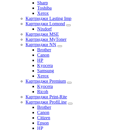
Sharp
Toshiba
Xerox
Картриджи Lasting Imp
Картриджи Lomond
Nixdorf
Картриджи MSE
Картриджи MyToner
Картриджи NN
Brother
Canon
HP
Kyocera
Samsung
Xerox
Картриджи Premium
Kyocera
Ricoh
Картриджи Print-Rite
Картриджи ProfiLine
Brother
Canon
Citizen
Epson
HP