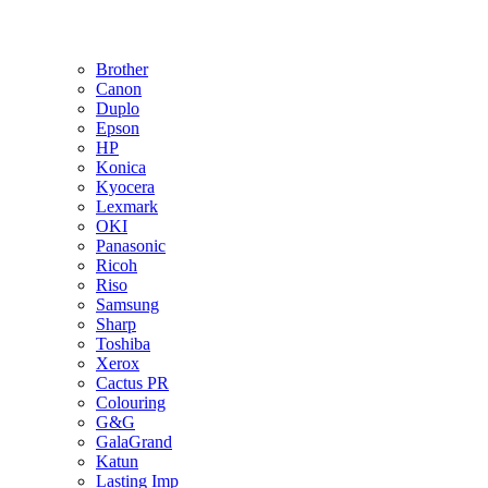
Brother
Canon
Duplo
Epson
HP
Konica
Kyocera
Lexmark
OKI
Panasonic
Ricoh
Riso
Samsung
Sharp
Toshiba
Xerox
Cactus PR
Colouring
G&G
GalaGrand
Katun
Lasting Imp