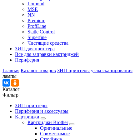
Lomond
MSE
NN
Premium
ProfiLine
Static Control
Superfine
Чистящие средства
ЗИП для принтера
Все для заправки картриджей
Периферия
Главная
Каталог товаров
ЗИП принтеры
узлы сканирования
лампы
Каталог
Фильтр
ЗИП принтеры
Периферия и аксессуары
Картриджи
Картриджи Brother
Оригинальные
Совместимые
Струйные