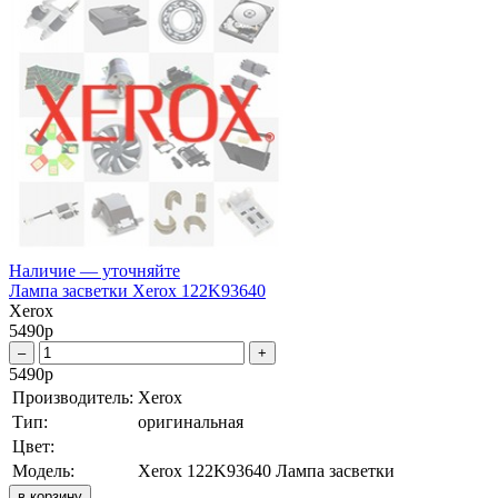
Наличие — уточняйте
Лампа засветки Xerox 122K93640
Xerox
5490
р
–
+
5490
р
Производитель:
Xerox
Тип:
оригинальная
Цвет:
Модель:
Xerox 122K93640 Лампа засветки
в корзину