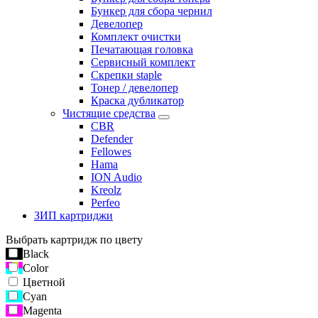
Бункер для сбора чернил
Девелопер
Комплект очистки
Печатающая головка
Сервисный комплект
Скрепки staple
Тонер / девелопер
Краска дубликатор
Чистящие средства
CBR
Defender
Fellowes
Hama
ION Audio
Kreolz
Perfeo
ЗИП картриджи
Выбрать картридж по цвету
Black
Color
Цветной
Cyan
Magenta