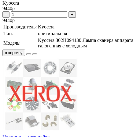
Kyocera
9440
р
–
+
9440
р
Производитель:
Kyocera
Тип:
оригинальная
Kyocera 302H094130 Лампа сканера аппарата
Модель:
галогенная с холодным
в корзину
Наличие — уточняйте