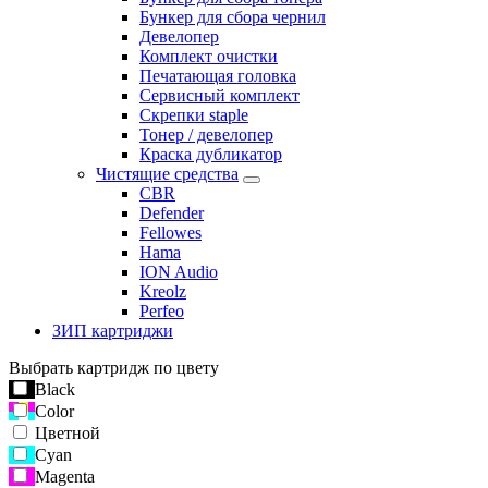
Бункер для сбора чернил
Девелопер
Комплект очистки
Печатающая головка
Сервисный комплект
Скрепки staple
Тонер / девелопер
Краска дубликатор
Чистящие средства
CBR
Defender
Fellowes
Hama
ION Audio
Kreolz
Perfeo
ЗИП картриджи
Выбрать картридж по цвету
Black
Color
Цветной
Cyan
Magenta