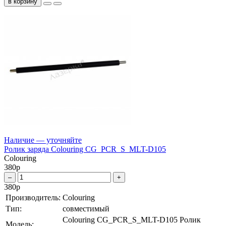
в корзину
Наличие — уточняйте
Ролик заряда Colouring CG_PCR_S_MLT-D105
Colouring
380
р
–
+
380
р
Производитель:
Colouring
Тип:
совместимый
Colouring CG_PCR_S_MLT-D105 Ролик
Модель: