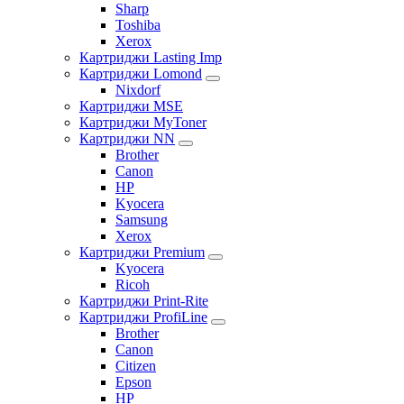
Sharp
Toshiba
Xerox
Картриджи Lasting Imp
Картриджи Lomond
Nixdorf
Картриджи MSE
Картриджи MyToner
Картриджи NN
Brother
Canon
HP
Kyocera
Samsung
Xerox
Картриджи Premium
Kyocera
Ricoh
Картриджи Print-Rite
Картриджи ProfiLine
Brother
Canon
Citizen
Epson
HP