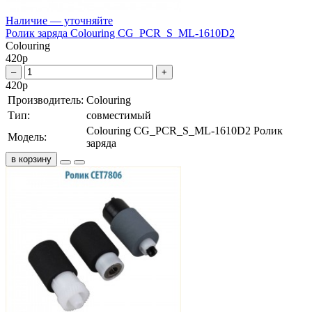
Наличие — уточняйте
Ролик заряда Colouring CG_PCR_S_ML-1610D2
Colouring
420
р
–
+
420
р
Производитель:
Colouring
Тип:
совместимый
Colouring CG_PCR_S_ML-1610D2 Ролик
Модель:
заряда
в корзину