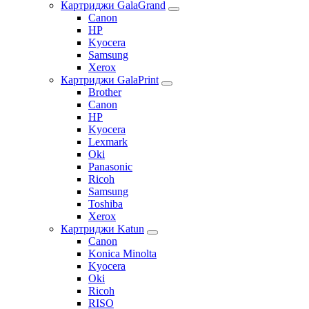
Картриджи GalaGrand
Canon
HP
Kyocera
Samsung
Xerox
Картриджи GalaPrint
Brother
Canon
HP
Kyocera
Lexmark
Oki
Panasonic
Ricoh
Samsung
Toshiba
Xerox
Картриджи Katun
Canon
Konica Minolta
Kyocera
Oki
Ricoh
RISO