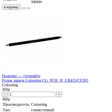
заряда
в корзину
Наличие — уточняйте
Ролик заряда Colouring CG_PCR_H_CB435/CF283
Colouring
360
р
–
+
360
р
Производитель:
Colouring
Тип:
совместимый