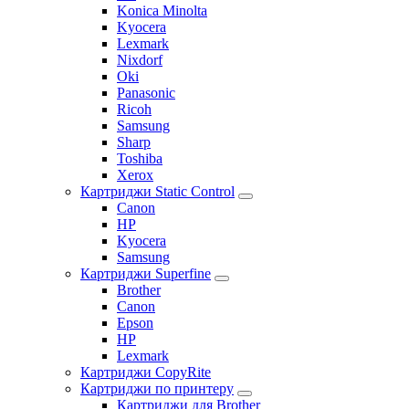
Konica Minolta
Kyocera
Lexmark
Nixdorf
Oki
Panasonic
Ricoh
Samsung
Sharp
Toshiba
Xerox
Картриджи Static Control
Canon
HP
Kyocera
Samsung
Картриджи Superfine
Brother
Canon
Epson
HP
Lexmark
Картриджи CopyRite
Картриджи по принтеру
Картриджи для Brother