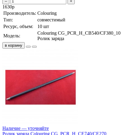
–
+
1630
р
Производитель:
Colouring
Тип:
совместимый
Ресурс, объем:
10 шт
Colouring CG_PCR_H_CB540/CF380_10
Модель:
Ролик заряда
в корзину
Наличие — уточняйте
Ролик заряда Colouring CG_PCR_H_CE740/CE270