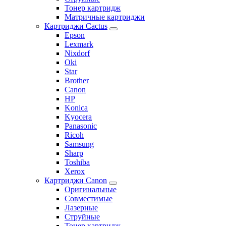
Тонер картридж
Матричные картриджи
Картриджи Cactus
Epson
Lexmark
Nixdorf
Oki
Star
Brother
Canon
HP
Konica
Kyocera
Panasonic
Ricoh
Samsung
Sharp
Toshiba
Xerox
Картриджи Canon
Оригинальные
Совместимые
Лазерные
Струйные
Тонер картридж