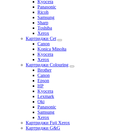
Kyocera
Panasonic
Ricoh
Samsung
Sharp
Toshiba
Xerox
Картриджи Cet
Canon
Konica Minolta
Kyocera
Xerox
Картриджи Colouring
Brother
Canon
Epson
HP
Kyocera
Lexmark
Oki
Panasonic
Samsung
Xerox
Картриджи Fuji Xerox
Картриджи G&G