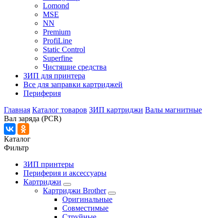
Lomond
MSE
NN
Premium
ProfiLine
Static Control
Superfine
Чистящие средства
ЗИП для принтера
Все для заправки картриджей
Периферия
Главная
Каталог товаров
ЗИП картриджи
Валы магнитные
Вал заряда (PCR)
Каталог
Фильтр
ЗИП принтеры
Периферия и аксессуары
Картриджи
Картриджи Brother
Оригинальные
Совместимые
Струйные