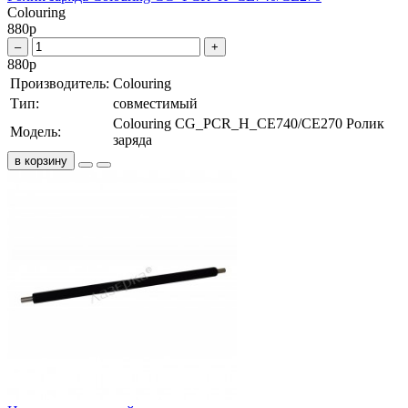
Colouring
880
р
–
+
880
р
Производитель:
Colouring
Тип:
совместимый
Colouring CG_PCR_H_CE740/CE270 Ролик
Модель:
заряда
в корзину