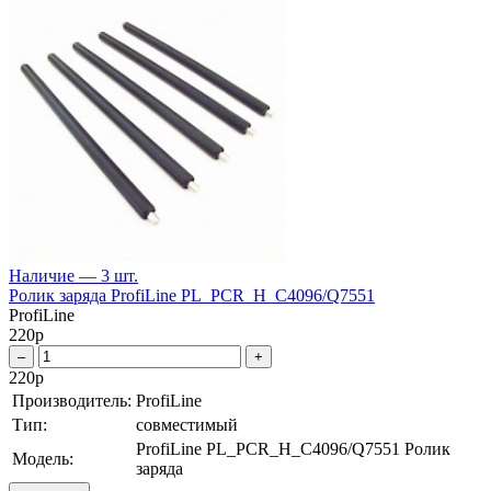
Наличие — 3 шт.
Ролик заряда ProfiLine PL_PCR_H_C4096/Q7551
ProfiLine
220
р
–
+
220
р
Производитель:
ProfiLine
Тип:
совместимый
ProfiLine PL_PCR_H_C4096/Q7551 Ролик
Модель:
заряда