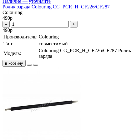
Наличие — уточняйте
Ролик заряда Colouring CG_PCR_H_CF226/CF287
Colouring
490
р
–
+
490
р
Производитель:
Colouring
Тип:
совместимый
Colouring CG_PCR_H_CF226/CF287 Ролик
Модель:
заряда
в корзину