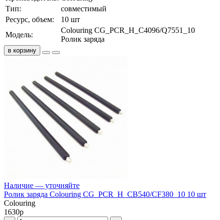
Тип:
совместимый
Ресурс, объем:
10 шт
Colouring CG_PCR_H_C4096/Q7551_10
Модель:
Ролик заряда
в корзину
Наличие — уточняйте
Ролик заряда Colouring CG_PCR_H_CB540/CF380_10 10 шт
Colouring
1630
р