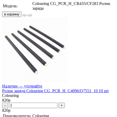
Colouring CG_PCR_H_CB435/CF283 Ролик
Модель:
заряда
в корзину
Наличие — уточняйте
Ролик заряда Colouring CG_PCR_H_C4096/Q7551_10 10 шт
Colouring
820
р
–
+
820
р
Производитель:
Colouring