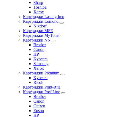
Sharp
Toshiba
Xerox
Картриджи Lasting Imp
Картриджи Lomond
Nixdorf
Картриджи MSE
Картриджи MyToner
Картриджи NN
Brother
Canon
HP
Kyocera
Samsung
Xerox
Картриджи Premium
Kyocera
Ricoh
Картриджи Print-Rite
Картриджи ProfiLine
Brother
Canon
Citizen
Epson
HP