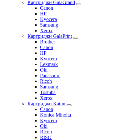
Картриджи GalaGrand
Canon
HP
Kyocera
Samsung
Xerox
Картриджи GalaPrint
Brother
Canon
HP
Kyocera
Lexmark
Oki
Panasonic
Ricoh
Samsung
Toshiba
Xerox
Картриджи Katun
Canon
Konica Minolta
Kyocera
Oki
Ricoh
RISO