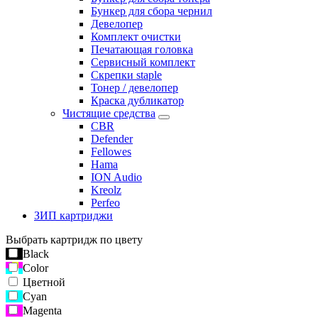
Бункер для сбора чернил
Девелопер
Комплект очистки
Печатающая головка
Сервисный комплект
Скрепки staple
Тонер / девелопер
Краска дубликатор
Чистящие средства
CBR
Defender
Fellowes
Hama
ION Audio
Kreolz
Perfeo
ЗИП картриджи
Выбрать картридж по цвету
Black
Color
Цветной
Cyan
Magenta