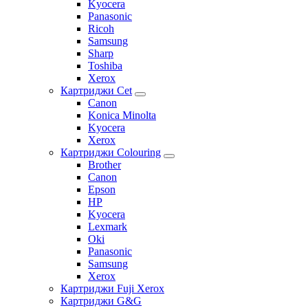
Kyocera
Panasonic
Ricoh
Samsung
Sharp
Toshiba
Xerox
Картриджи Cet
Canon
Konica Minolta
Kyocera
Xerox
Картриджи Colouring
Brother
Canon
Epson
HP
Kyocera
Lexmark
Oki
Panasonic
Samsung
Xerox
Картриджи Fuji Xerox
Картриджи G&G