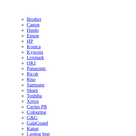
Brother
Canon
Duplo
Epson
HP
Konica
Kyocera
Lexmark
OKI
Panasonic
Ricoh
Riso
Samsung
Sharp
Toshiba
Xerox
Cactus PR
Colouring
G&G
GalaGrand
Katun
Lasting Imp