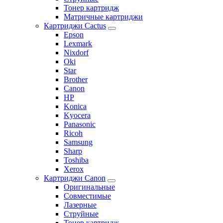
Тонер картридж
Матричные картриджи
Картриджи Cactus
Epson
Lexmark
Nixdorf
Oki
Star
Brother
Canon
HP
Konica
Kyocera
Panasonic
Ricoh
Samsung
Sharp
Toshiba
Xerox
Картриджи Canon
Оригинальные
Совместимые
Лазерные
Струйные
Тонер картридж