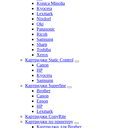
Konica Minolta
Kyocera
Lexmark
Nixdorf
Oki
Panasonic
Ricoh
Samsung
Sharp
Toshiba
Xerox
Картриджи Static Control
Canon
HP
Kyocera
Samsung
Картриджи Superfine
Brother
Canon
Epson
HP
Lexmark
Картриджи CopyRite
Картриджи по принтеру
Картриджи для Brother