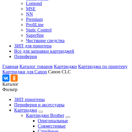
Lomond
MSE
NN
Premium
ProfiLine
Static Control
Superfine
Чистящие средства
ЗИП для принтера
Все для заправки картриджей
Периферия
Главная
Каталог товаров
Картриджи
Картриджи по принтеру
Картриджи для Canon
Canon CLC
Каталог
Фильтр
ЗИП принтеры
Периферия и аксессуары
Картриджи
Картриджи Brother
Оригинальные
Совместимые
Струйные