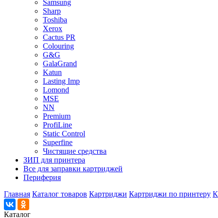
Samsung
Sharp
Toshiba
Xerox
Cactus PR
Colouring
G&G
GalaGrand
Katun
Lasting Imp
Lomond
MSE
NN
Premium
ProfiLine
Static Control
Superfine
Чистящие средства
ЗИП для принтера
Все для заправки картриджей
Периферия
Главная
Каталог товаров
Картриджи
Картриджи по принтеру
К
Каталог