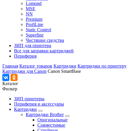
Lomond
MSE
NN
Premium
ProfiLine
Static Control
Superfine
Чистящие средства
ЗИП для принтера
Все для заправки картриджей
Периферия
Главная
Каталог товаров
Картриджи
Картриджи по принтеру
Картриджи для Canon
Canon SmartBase
Каталог
Фильтр
ЗИП принтеры
Периферия и аксессуары
Картриджи
Картриджи Brother
Оригинальные
Совместимые
Струйные