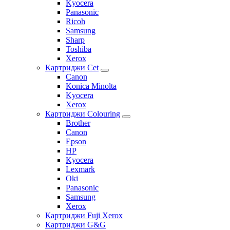
Kyocera
Panasonic
Ricoh
Samsung
Sharp
Toshiba
Xerox
Картриджи Cet
Canon
Konica Minolta
Kyocera
Xerox
Картриджи Colouring
Brother
Canon
Epson
HP
Kyocera
Lexmark
Oki
Panasonic
Samsung
Xerox
Картриджи Fuji Xerox
Картриджи G&G