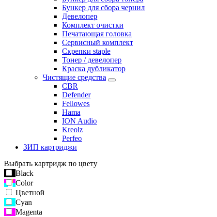
Бункер для сбора чернил
Девелопер
Комплект очистки
Печатающая головка
Сервисный комплект
Скрепки staple
Тонер / девелопер
Краска дубликатор
Чистящие средства
CBR
Defender
Fellowes
Hama
ION Audio
Kreolz
Perfeo
ЗИП картриджи
Выбрать картридж по цвету
Black
Color
Цветной
Cyan
Magenta