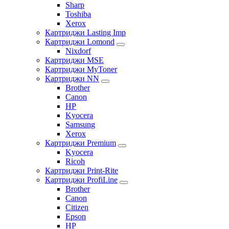
Sharp
Toshiba
Xerox
Картриджи Lasting Imp
Картриджи Lomond
Nixdorf
Картриджи MSE
Картриджи MyToner
Картриджи NN
Brother
Canon
HP
Kyocera
Samsung
Xerox
Картриджи Premium
Kyocera
Ricoh
Картриджи Print-Rite
Картриджи ProfiLine
Brother
Canon
Citizen
Epson
HP