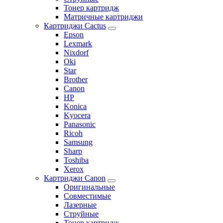
Тонер картридж
Матричные картриджи
Картриджи Cactus
Epson
Lexmark
Nixdorf
Oki
Star
Brother
Canon
HP
Konica
Kyocera
Panasonic
Ricoh
Samsung
Sharp
Toshiba
Xerox
Картриджи Canon
Оригинальные
Совместимые
Лазерные
Струйные
Тонер картридж