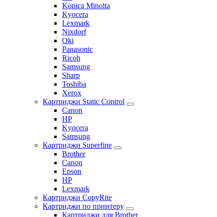
Konica Minolta
Kyocera
Lexmark
Nixdorf
Oki
Panasonic
Ricoh
Samsung
Sharp
Toshiba
Xerox
Картриджи Static Control
Canon
HP
Kyocera
Samsung
Картриджи Superfine
Brother
Canon
Epson
HP
Lexmark
Картриджи CopyRite
Картриджи по принтеру
Картриджи для Brother