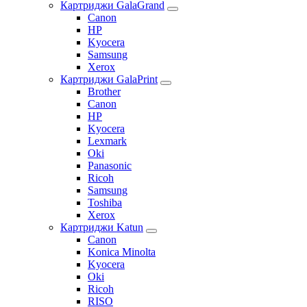
Картриджи GalaGrand
Canon
HP
Kyocera
Samsung
Xerox
Картриджи GalaPrint
Brother
Canon
HP
Kyocera
Lexmark
Oki
Panasonic
Ricoh
Samsung
Toshiba
Xerox
Картриджи Katun
Canon
Konica Minolta
Kyocera
Oki
Ricoh
RISO