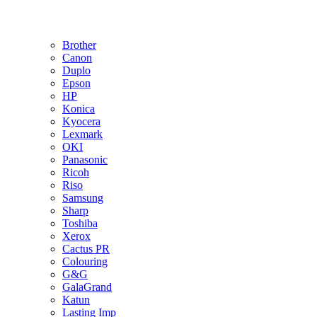
Brother
Canon
Duplo
Epson
HP
Konica
Kyocera
Lexmark
OKI
Panasonic
Ricoh
Riso
Samsung
Sharp
Toshiba
Xerox
Cactus PR
Colouring
G&G
GalaGrand
Katun
Lasting Imp