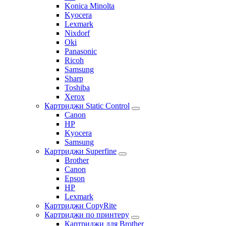
Konica Minolta
Kyocera
Lexmark
Nixdorf
Oki
Panasonic
Ricoh
Samsung
Sharp
Toshiba
Xerox
Картриджи Static Control
Canon
HP
Kyocera
Samsung
Картриджи Superfine
Brother
Canon
Epson
HP
Lexmark
Картриджи CopyRite
Картриджи по принтеру
Картриджи для Brother