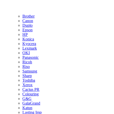
Brother
Canon
Duplo
Epson
HP
Konica
Kyocera
Lexmark
OKI
Panasonic
Ricoh
Riso
Samsung
Sharp
Toshiba
Xerox
Cactus PR
Colouring
G&G
GalaGrand
Katun
Lasting Imp