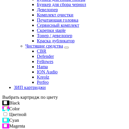
Бункер для сбора чернил
Девелопер
Комплект очистки
Печатающая головка
Сервисный комплект
Скрепки staple
Тонер / девелопер
Краска дубликатор
Чистящие средства
CBR
Defender
Fellowes
Hama
ION Audio
Kreolz
Perfeo
ЗИП картриджи
Выбрать картридж по цвету
Black
Color
Цветной
Cyan
Magenta