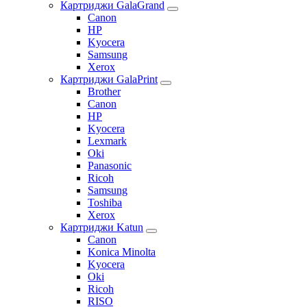
Картриджи GalaGrand
Canon
HP
Kyocera
Samsung
Xerox
Картриджи GalaPrint
Brother
Canon
HP
Kyocera
Lexmark
Oki
Panasonic
Ricoh
Samsung
Toshiba
Xerox
Картриджи Katun
Canon
Konica Minolta
Kyocera
Oki
Ricoh
RISO