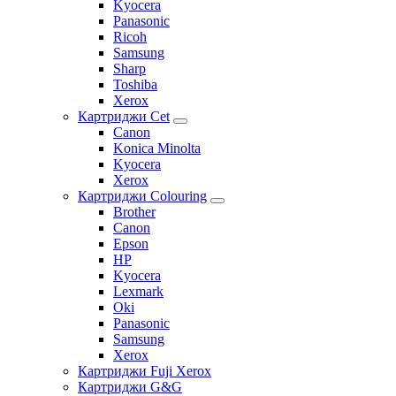
Kyocera
Panasonic
Ricoh
Samsung
Sharp
Toshiba
Xerox
Картриджи Cet
Canon
Konica Minolta
Kyocera
Xerox
Картриджи Colouring
Brother
Canon
Epson
HP
Kyocera
Lexmark
Oki
Panasonic
Samsung
Xerox
Картриджи Fuji Xerox
Картриджи G&G