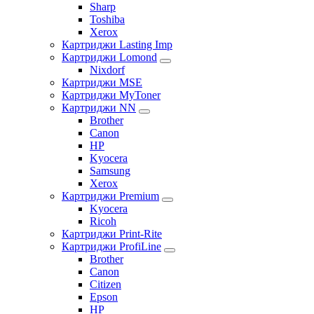
Sharp
Toshiba
Xerox
Картриджи Lasting Imp
Картриджи Lomond
Nixdorf
Картриджи MSE
Картриджи MyToner
Картриджи NN
Brother
Canon
HP
Kyocera
Samsung
Xerox
Картриджи Premium
Kyocera
Ricoh
Картриджи Print-Rite
Картриджи ProfiLine
Brother
Canon
Citizen
Epson
HP