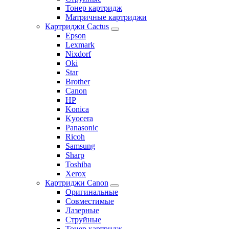
Тонер картридж
Матричные картриджи
Картриджи Cactus
Epson
Lexmark
Nixdorf
Oki
Star
Brother
Canon
HP
Konica
Kyocera
Panasonic
Ricoh
Samsung
Sharp
Toshiba
Xerox
Картриджи Canon
Оригинальные
Совместимые
Лазерные
Струйные
Тонер картридж