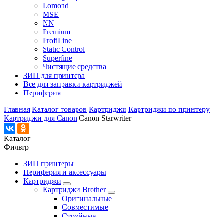
Lomond
MSE
NN
Premium
ProfiLine
Static Control
Superfine
Чистящие средства
ЗИП для принтера
Все для заправки картриджей
Периферия
Главная
Каталог товаров
Картриджи
Картриджи по принтеру
Картриджи для Canon
Canon Starwriter
Каталог
Фильтр
ЗИП принтеры
Периферия и аксессуары
Картриджи
Картриджи Brother
Оригинальные
Совместимые
Струйные