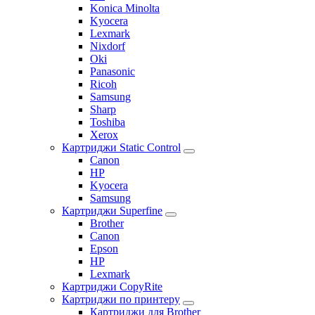
Konica Minolta
Kyocera
Lexmark
Nixdorf
Oki
Panasonic
Ricoh
Samsung
Sharp
Toshiba
Xerox
Картриджи Static Control
Canon
HP
Kyocera
Samsung
Картриджи Superfine
Brother
Canon
Epson
HP
Lexmark
Картриджи CopyRite
Картриджи по принтеру
Картриджи для Brother