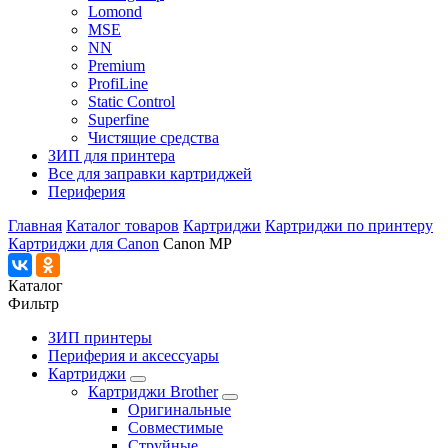
Lomond
MSE
NN
Premium
ProfiLine
Static Control
Superfine
Чистящие средства
ЗИП для принтера
Все для заправки картриджей
Периферия
Главная
Каталог товаров
Картриджи
Картриджи по принтеру
Картриджи для Canon
Canon MP
Каталог
Фильтр
ЗИП принтеры
Периферия и аксессуары
Картриджи
Картриджи Brother
Оригинальные
Совместимые
Струйные