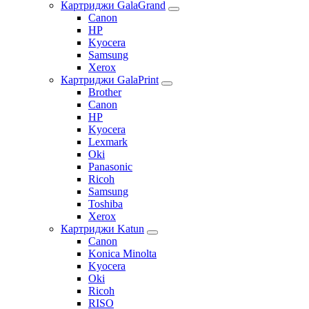
Картриджи GalaGrand
Canon
HP
Kyocera
Samsung
Xerox
Картриджи GalaPrint
Brother
Canon
HP
Kyocera
Lexmark
Oki
Panasonic
Ricoh
Samsung
Toshiba
Xerox
Картриджи Katun
Canon
Konica Minolta
Kyocera
Oki
Ricoh
RISO