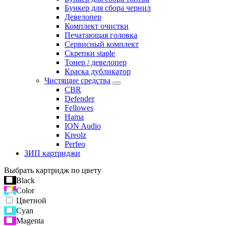
Бункер для сбора чернил
Девелопер
Комплект очистки
Печатающая головка
Сервисный комплект
Скрепки staple
Тонер / девелопер
Краска дубликатор
Чистящие средства
CBR
Defender
Fellowes
Hama
ION Audio
Kreolz
Perfeo
ЗИП картриджи
Выбрать картридж по цвету
Black
Color
Цветной
Cyan
Magenta