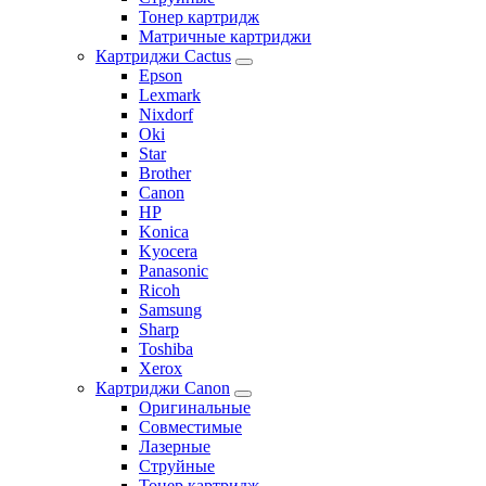
Тонер картридж
Матричные картриджи
Картриджи Cactus
Epson
Lexmark
Nixdorf
Oki
Star
Brother
Canon
HP
Konica
Kyocera
Panasonic
Ricoh
Samsung
Sharp
Toshiba
Xerox
Картриджи Canon
Оригинальные
Совместимые
Лазерные
Струйные
Тонер картридж