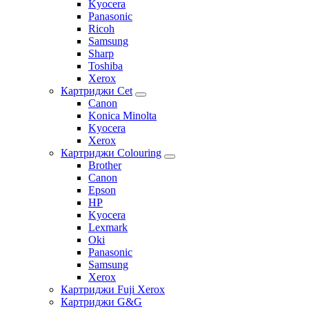
Kyocera
Panasonic
Ricoh
Samsung
Sharp
Toshiba
Xerox
Картриджи Cet
Canon
Konica Minolta
Kyocera
Xerox
Картриджи Colouring
Brother
Canon
Epson
HP
Kyocera
Lexmark
Oki
Panasonic
Samsung
Xerox
Картриджи Fuji Xerox
Картриджи G&G