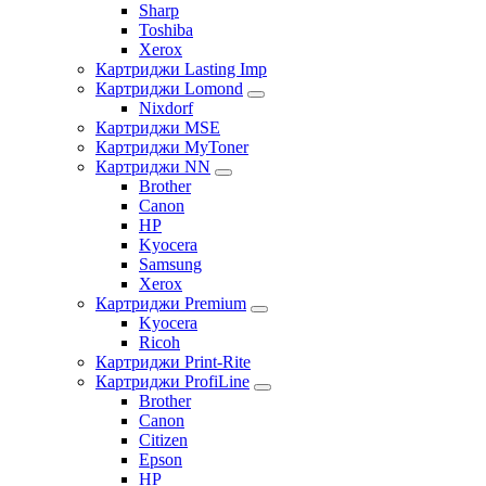
Sharp
Toshiba
Xerox
Картриджи Lasting Imp
Картриджи Lomond
Nixdorf
Картриджи MSE
Картриджи MyToner
Картриджи NN
Brother
Canon
HP
Kyocera
Samsung
Xerox
Картриджи Premium
Kyocera
Ricoh
Картриджи Print-Rite
Картриджи ProfiLine
Brother
Canon
Citizen
Epson
HP