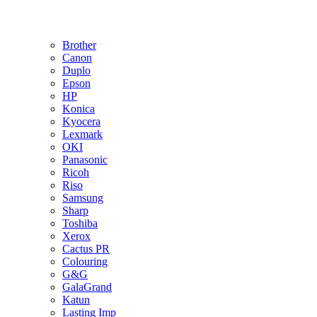
Brother
Canon
Duplo
Epson
HP
Konica
Kyocera
Lexmark
OKI
Panasonic
Ricoh
Riso
Samsung
Sharp
Toshiba
Xerox
Cactus PR
Colouring
G&G
GalaGrand
Katun
Lasting Imp