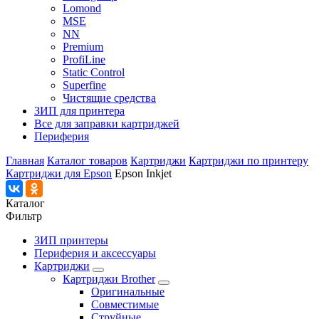
Lomond
MSE
NN
Premium
ProfiLine
Static Control
Superfine
Чистящие средства
ЗИП для принтера
Все для заправки картриджей
Периферия
Главная
Каталог товаров
Картриджи
Картриджи по принтеру
Картриджи для Epson
Epson Inkjet
Каталог
Фильтр
ЗИП принтеры
Периферия и аксессуары
Картриджи
Картриджи Brother
Оригинальные
Совместимые
Струйные