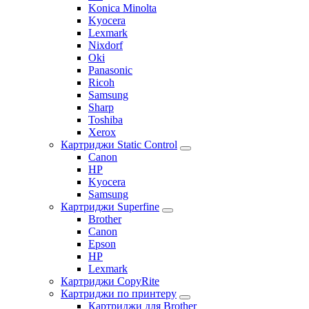
Konica Minolta
Kyocera
Lexmark
Nixdorf
Oki
Panasonic
Ricoh
Samsung
Sharp
Toshiba
Xerox
Картриджи Static Control
Canon
HP
Kyocera
Samsung
Картриджи Superfine
Brother
Canon
Epson
HP
Lexmark
Картриджи CopyRite
Картриджи по принтеру
Картриджи для Brother