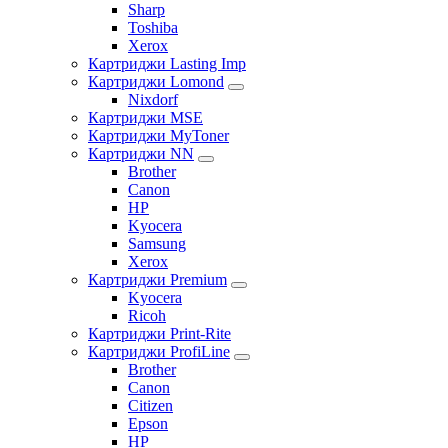
Sharp
Toshiba
Xerox
Картриджи Lasting Imp
Картриджи Lomond
Nixdorf
Картриджи MSE
Картриджи MyToner
Картриджи NN
Brother
Canon
HP
Kyocera
Samsung
Xerox
Картриджи Premium
Kyocera
Ricoh
Картриджи Print-Rite
Картриджи ProfiLine
Brother
Canon
Citizen
Epson
HP