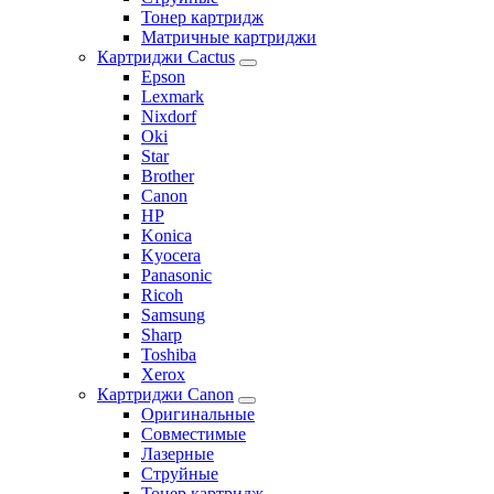
Тонер картридж
Матричные картриджи
Картриджи Cactus
Epson
Lexmark
Nixdorf
Oki
Star
Brother
Canon
HP
Konica
Kyocera
Panasonic
Ricoh
Samsung
Sharp
Toshiba
Xerox
Картриджи Canon
Оригинальные
Совместимые
Лазерные
Струйные
Тонер картридж