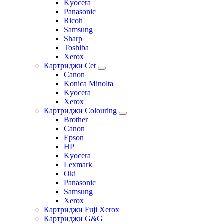
Kyocera
Panasonic
Ricoh
Samsung
Sharp
Toshiba
Xerox
Картриджи Cet
Canon
Konica Minolta
Kyocera
Xerox
Картриджи Colouring
Brother
Canon
Epson
HP
Kyocera
Lexmark
Oki
Panasonic
Samsung
Xerox
Картриджи Fuji Xerox
Картриджи G&G