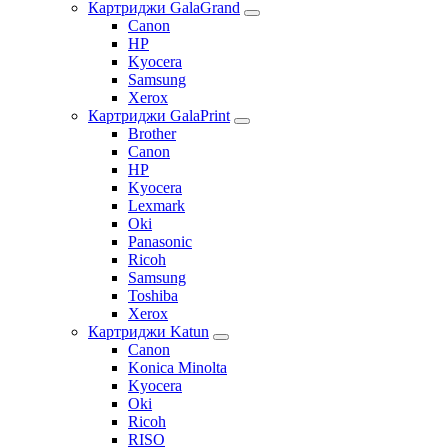
Картриджи GalaGrand
Canon
HP
Kyocera
Samsung
Xerox
Картриджи GalaPrint
Brother
Canon
HP
Kyocera
Lexmark
Oki
Panasonic
Ricoh
Samsung
Toshiba
Xerox
Картриджи Katun
Canon
Konica Minolta
Kyocera
Oki
Ricoh
RISO