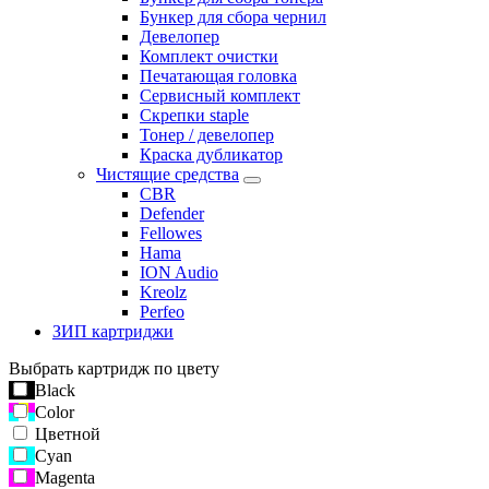
Бункер для сбора чернил
Девелопер
Комплект очистки
Печатающая головка
Сервисный комплект
Скрепки staple
Тонер / девелопер
Краска дубликатор
Чистящие средства
CBR
Defender
Fellowes
Hama
ION Audio
Kreolz
Perfeo
ЗИП картриджи
Выбрать картридж по цвету
Black
Color
Цветной
Cyan
Magenta