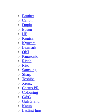
Brother
Canon
Duplo
Epson
HP
Konica
Kyocera
Lexmark
OKI
Panasonic
Ricoh
Riso
Samsung
Sharp
Toshiba
Xerox
Cactus PR
Colouring
G&G
GalaGrand
Katun
Lasting Imp