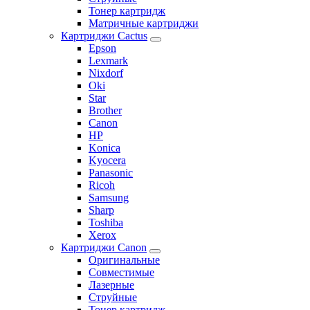
Тонер картридж
Матричные картриджи
Картриджи Cactus
Epson
Lexmark
Nixdorf
Oki
Star
Brother
Canon
HP
Konica
Kyocera
Panasonic
Ricoh
Samsung
Sharp
Toshiba
Xerox
Картриджи Canon
Оригинальные
Совместимые
Лазерные
Струйные
Тонер картридж