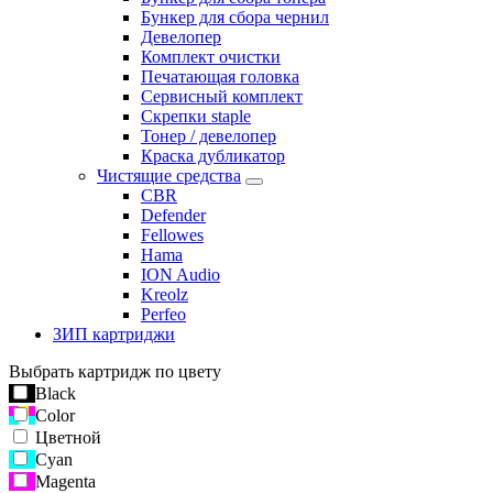
Бункер для сбора чернил
Девелопер
Комплект очистки
Печатающая головка
Сервисный комплект
Скрепки staple
Тонер / девелопер
Краска дубликатор
Чистящие средства
CBR
Defender
Fellowes
Hama
ION Audio
Kreolz
Perfeo
ЗИП картриджи
Выбрать картридж по цвету
Black
Color
Цветной
Cyan
Magenta