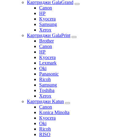
Картриджи GalaGrand
Canon
HP
Kyocera
Samsung
Xerox
Картриджи GalaPrint
Brother
Canon
HP
Kyocera
Lexmark
Oki
Panasonic
Ricoh
Samsung
Toshiba
Xerox
Картриджи Katun
Canon
Konica Minolta
Kyocera
Oki
Ricoh
RISO