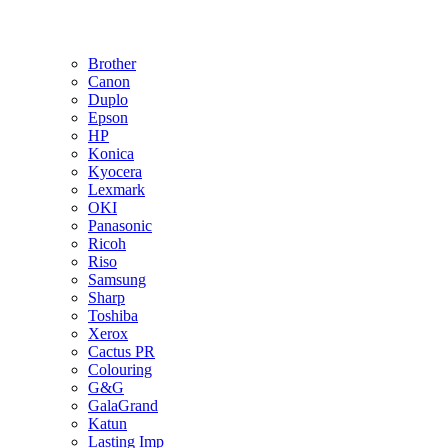
Brother
Canon
Duplo
Epson
HP
Konica
Kyocera
Lexmark
OKI
Panasonic
Ricoh
Riso
Samsung
Sharp
Toshiba
Xerox
Cactus PR
Colouring
G&G
GalaGrand
Katun
Lasting Imp