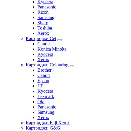
Kyocera
Panasonic
Ricoh
Samsung
Sharp
Toshiba
Xerox
Картриджи Cet
Canon
Konica Minolta
Kyocera
Xerox
Картриджи Colouring
Brother
Canon
Epson
HP
Kyocera
Lexmark
Oki
Panasonic
Samsung
Xerox
Картриджи Fuji Xerox
Картриджи G&G