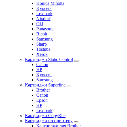
Konica Minolta
Kyocera
Lexmark
Nixdorf
Oki
Panasonic
Ricoh
Samsung
Sharp
Toshiba
Xerox
Картриджи Static Control
Canon
HP
Kyocera
Samsung
Картриджи Superfine
Brother
Canon
Epson
HP
Lexmark
Картриджи CopyRite
Картриджи по принтеру
Картриджи для Brother