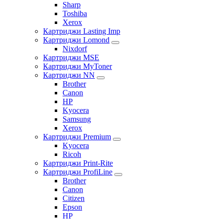
Sharp
Toshiba
Xerox
Картриджи Lasting Imp
Картриджи Lomond
Nixdorf
Картриджи MSE
Картриджи MyToner
Картриджи NN
Brother
Canon
HP
Kyocera
Samsung
Xerox
Картриджи Premium
Kyocera
Ricoh
Картриджи Print-Rite
Картриджи ProfiLine
Brother
Canon
Citizen
Epson
HP