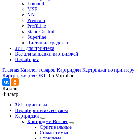
Lomond
MSE
NN
Premium
ProfiLine
Static Control
Superfine
Чистящие средства
ЗИП для принтера
Все для заправки картриджей
Периферия
Главная
Каталог товаров
Картриджи
Картриджи по принтеру
Картриджи для OKI
Oki Microline
Каталог
Фильтр
ЗИП принтеры
Периферия и аксессуары
Картриджи
Картриджи Brother
Оригинальные
Совместимые
Струйные