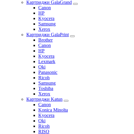
Картриджи GalaGrand
Canon
HP
Kyocera
Samsung
Xerox
Картриджи GalaPrint
Brother
Canon
HP
Kyocera
Lexmark
Oki
Panasonic
Ricoh
Samsung
Toshiba
Xerox
Картриджи Katun
Canon
Konica Minolta
Kyocera
Oki
Ricoh
RISO