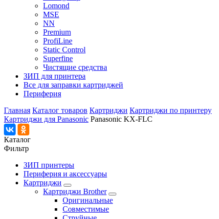
Lomond
MSE
NN
Premium
ProfiLine
Static Control
Superfine
Чистящие средства
ЗИП для принтера
Все для заправки картриджей
Периферия
Главная
Каталог товаров
Картриджи
Картриджи по принтеру
Картриджи для Panasonic
Panasonic KX-FLC
Каталог
Фильтр
ЗИП принтеры
Периферия и аксессуары
Картриджи
Картриджи Brother
Оригинальные
Совместимые
Струйные