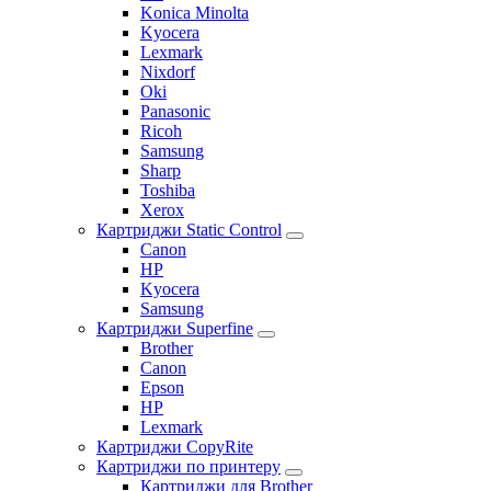
Konica Minolta
Kyocera
Lexmark
Nixdorf
Oki
Panasonic
Ricoh
Samsung
Sharp
Toshiba
Xerox
Картриджи Static Control
Canon
HP
Kyocera
Samsung
Картриджи Superfine
Brother
Canon
Epson
HP
Lexmark
Картриджи CopyRite
Картриджи по принтеру
Картриджи для Brother