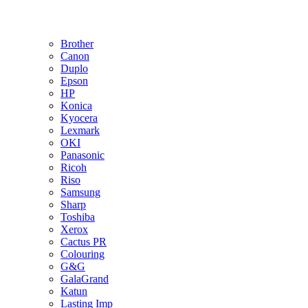
Brother
Canon
Duplo
Epson
HP
Konica
Kyocera
Lexmark
OKI
Panasonic
Ricoh
Riso
Samsung
Sharp
Toshiba
Xerox
Cactus PR
Colouring
G&G
GalaGrand
Katun
Lasting Imp