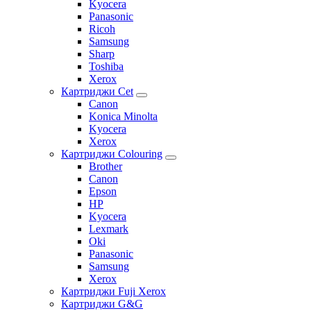
Kyocera
Panasonic
Ricoh
Samsung
Sharp
Toshiba
Xerox
Картриджи Cet
Canon
Konica Minolta
Kyocera
Xerox
Картриджи Colouring
Brother
Canon
Epson
HP
Kyocera
Lexmark
Oki
Panasonic
Samsung
Xerox
Картриджи Fuji Xerox
Картриджи G&G