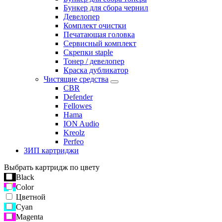
Бункер для сбора чернил
Девелопер
Комплект очистки
Печатающая головка
Сервисный комплект
Скрепки staple
Тонер / девелопер
Краска дубликатор
Чистящие средства
CBR
Defender
Fellowes
Hama
ION Audio
Kreolz
Perfeo
ЗИП картриджи
Выбрать картридж по цвету
Black
Color
Цветной
Cyan
Magenta