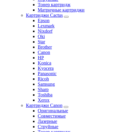
Тонер картридж
Матричные картриджи
Картриджи Cactus
Epson
Lexmark
Nixdorf
Oki
Star
Brother
Canon
HP
Konica
Kyocera
Panasonic
Ricoh
Samsung
Sharp
Toshiba
Xerox
Картриджи Canon
Оригинальные
Совместимые
Лазерные
Струйные
Тонер картридж