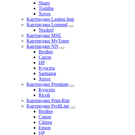
Sharp
Toshiba
Xerox
Картриджи Lasting Imp
Картриджи Lomond
Nixdorf
Картриджи MSE
Картриджи MyToner
Картриджи NN
Brother
Canon
HP
Kyocera
Samsung
Xerox
Картриджи Premium
Kyocera
Ricoh
Картриджи Print-Rite
Картриджи ProfiLine
Brother
Canon
Citizen
Epson
HP