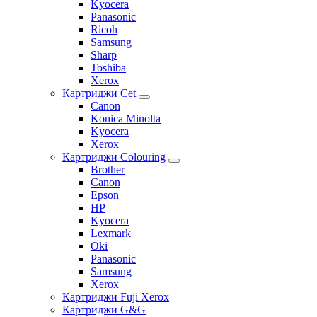
Kyocera
Panasonic
Ricoh
Samsung
Sharp
Toshiba
Xerox
Картриджи Cet
Canon
Konica Minolta
Kyocera
Xerox
Картриджи Colouring
Brother
Canon
Epson
HP
Kyocera
Lexmark
Oki
Panasonic
Samsung
Xerox
Картриджи Fuji Xerox
Картриджи G&G