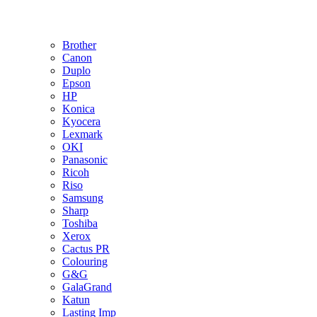
Brother
Canon
Duplo
Epson
HP
Konica
Kyocera
Lexmark
OKI
Panasonic
Ricoh
Riso
Samsung
Sharp
Toshiba
Xerox
Cactus PR
Colouring
G&G
GalaGrand
Katun
Lasting Imp