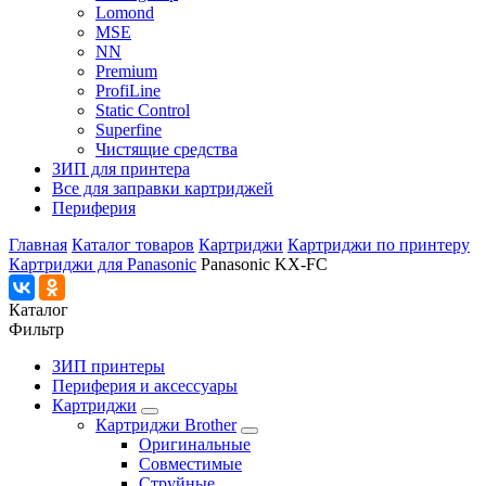
Lomond
MSE
NN
Premium
ProfiLine
Static Control
Superfine
Чистящие средства
ЗИП для принтера
Все для заправки картриджей
Периферия
Главная
Каталог товаров
Картриджи
Картриджи по принтеру
Картриджи для Panasonic
Panasonic KX-FC
Каталог
Фильтр
ЗИП принтеры
Периферия и аксессуары
Картриджи
Картриджи Brother
Оригинальные
Совместимые
Струйные