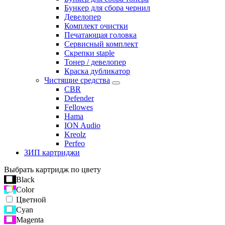
Бункер для сбора чернил
Девелопер
Комплект очистки
Печатающая головка
Сервисный комплект
Скрепки staple
Тонер / девелопер
Краска дубликатор
Чистящие средства
CBR
Defender
Fellowes
Hama
ION Audio
Kreolz
Perfeo
ЗИП картриджи
Выбрать картридж по цвету
Black
Color
Цветной
Cyan
Magenta