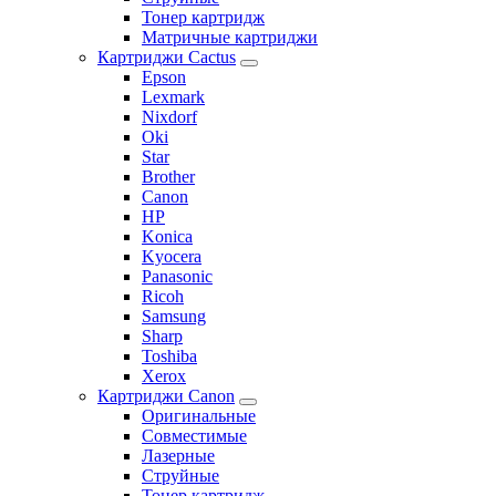
Тонер картридж
Матричные картриджи
Картриджи Cactus
Epson
Lexmark
Nixdorf
Oki
Star
Brother
Canon
HP
Konica
Kyocera
Panasonic
Ricoh
Samsung
Sharp
Toshiba
Xerox
Картриджи Canon
Оригинальные
Совместимые
Лазерные
Струйные
Тонер картридж