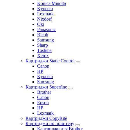
Konica Minolta
Kyocera
Lexmark
Nixdorf
Oki
Panasonic
Ricoh
Samsung
Sharp
Toshiba
Xerox
Картриджи Static Control
Canon
HP
Kyocera
Samsung
Картриджи Superfine
Brother
Canon
Epson
HP
Lexmark
Картриджи CopyRite
Картриджи по принтеру
Картриджи для Brother