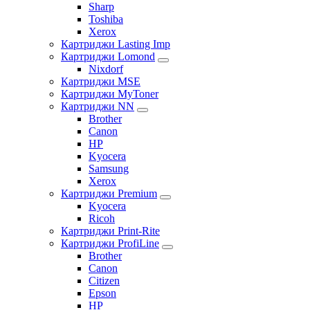
Sharp
Toshiba
Xerox
Картриджи Lasting Imp
Картриджи Lomond
Nixdorf
Картриджи MSE
Картриджи MyToner
Картриджи NN
Brother
Canon
HP
Kyocera
Samsung
Xerox
Картриджи Premium
Kyocera
Ricoh
Картриджи Print-Rite
Картриджи ProfiLine
Brother
Canon
Citizen
Epson
HP