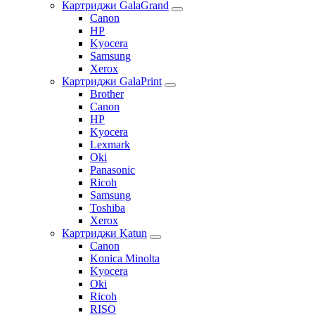
Картриджи GalaGrand
Canon
HP
Kyocera
Samsung
Xerox
Картриджи GalaPrint
Brother
Canon
HP
Kyocera
Lexmark
Oki
Panasonic
Ricoh
Samsung
Toshiba
Xerox
Картриджи Katun
Canon
Konica Minolta
Kyocera
Oki
Ricoh
RISO