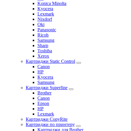
Konica Minolta
Kyocera
Lexmark
Nixdorf
Oki
Panasonic
Ricoh
Samsung
Sharp
Toshiba
Xerox
Картриджи Static Control
Canon
HP
Kyocera
Samsung
Картриджи Superfine
Brother
Canon
Epson
HP
Lexmark
Картриджи CopyRite
Картриджи по принтеру
Картриджи для Brother