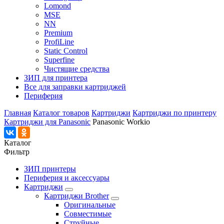
Lomond
MSE
NN
Premium
ProfiLine
Static Control
Superfine
Чистящие средства
ЗИП для принтера
Все для заправки картриджей
Периферия
Главная
Каталог товаров
Картриджи
Картриджи по принтеру
Картриджи для Panasonic
Panasonic Workio
Каталог
Фильтр
ЗИП принтеры
Периферия и аксессуары
Картриджи
Картриджи Brother
Оригинальные
Совместимые
Струйные