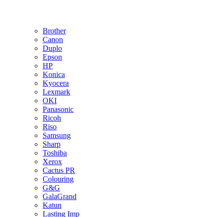
Brother
Canon
Duplo
Epson
HP
Konica
Kyocera
Lexmark
OKI
Panasonic
Ricoh
Riso
Samsung
Sharp
Toshiba
Xerox
Cactus PR
Colouring
G&G
GalaGrand
Katun
Lasting Imp