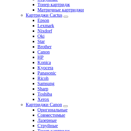
Тонер картридж
Матричные картриджи
Картриджи Cactus
Epson
Lexmark
Nixdorf
Oki
Star
Brother
Canon
HP
Konica
Kyocera
Panasonic
Ricoh
Samsung
Sharp
Toshiba
Xerox
Картриджи Canon
Оригинальные
Совместимые
Лазерные
Струйные
Тонер картридж