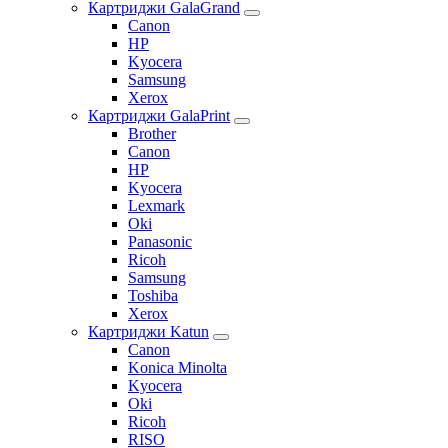
Картриджи GalaGrand
Canon
HP
Kyocera
Samsung
Xerox
Картриджи GalaPrint
Brother
Canon
HP
Kyocera
Lexmark
Oki
Panasonic
Ricoh
Samsung
Toshiba
Xerox
Картриджи Katun
Canon
Konica Minolta
Kyocera
Oki
Ricoh
RISO