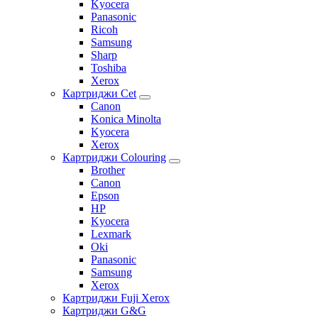
Kyocera
Panasonic
Ricoh
Samsung
Sharp
Toshiba
Xerox
Картриджи Cet
Canon
Konica Minolta
Kyocera
Xerox
Картриджи Colouring
Brother
Canon
Epson
HP
Kyocera
Lexmark
Oki
Panasonic
Samsung
Xerox
Картриджи Fuji Xerox
Картриджи G&G