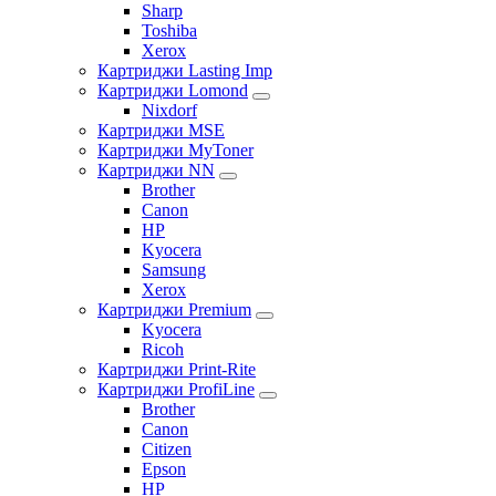
Sharp
Toshiba
Xerox
Картриджи Lasting Imp
Картриджи Lomond
Nixdorf
Картриджи MSE
Картриджи MyToner
Картриджи NN
Brother
Canon
HP
Kyocera
Samsung
Xerox
Картриджи Premium
Kyocera
Ricoh
Картриджи Print-Rite
Картриджи ProfiLine
Brother
Canon
Citizen
Epson
HP