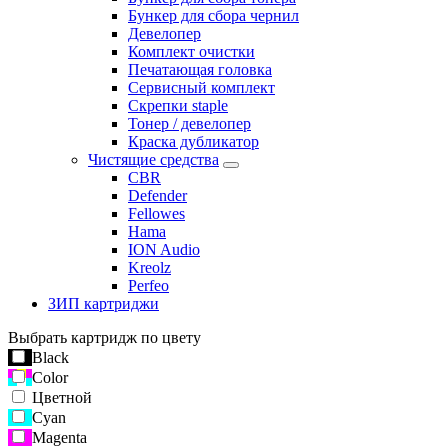
Бункер для сбора чернил
Девелопер
Комплект очистки
Печатающая головка
Сервисный комплект
Скрепки staple
Тонер / девелопер
Краска дубликатор
Чистящие средства
CBR
Defender
Fellowes
Hama
ION Audio
Kreolz
Perfeo
ЗИП картриджи
Выбрать картридж по цвету
Black
Color
Цветной
Cyan
Magenta