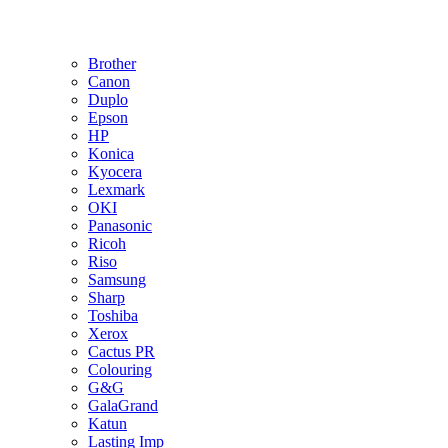
Brother
Canon
Duplo
Epson
HP
Konica
Kyocera
Lexmark
OKI
Panasonic
Ricoh
Riso
Samsung
Sharp
Toshiba
Xerox
Cactus PR
Colouring
G&G
GalaGrand
Katun
Lasting Imp