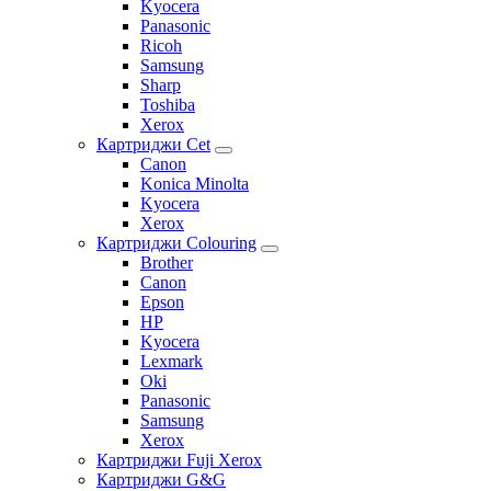
Kyocera
Panasonic
Ricoh
Samsung
Sharp
Toshiba
Xerox
Картриджи Cet
Canon
Konica Minolta
Kyocera
Xerox
Картриджи Colouring
Brother
Canon
Epson
HP
Kyocera
Lexmark
Oki
Panasonic
Samsung
Xerox
Картриджи Fuji Xerox
Картриджи G&G