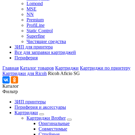
Lomond
MSE
NN
Premium
ProfiLine
Static Control
Superfine
Чистящие средства
ЗИП для принтера
Все для заправки картриджей
Периферия
Главная
Каталог товаров
Картриджи
Картриджи по принтеру
Картриджи для Ricoh
Ricoh Aficio SG
Каталог
Фильтр
ЗИП принтеры
Периферия и аксессуары
Картриджи
Картриджи Brother
Оригинальные
Совместимые
Струйные