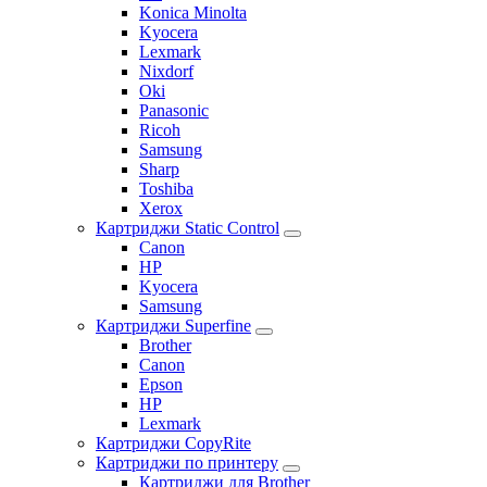
Konica Minolta
Kyocera
Lexmark
Nixdorf
Oki
Panasonic
Ricoh
Samsung
Sharp
Toshiba
Xerox
Картриджи Static Control
Canon
HP
Kyocera
Samsung
Картриджи Superfine
Brother
Canon
Epson
HP
Lexmark
Картриджи CopyRite
Картриджи по принтеру
Картриджи для Brother