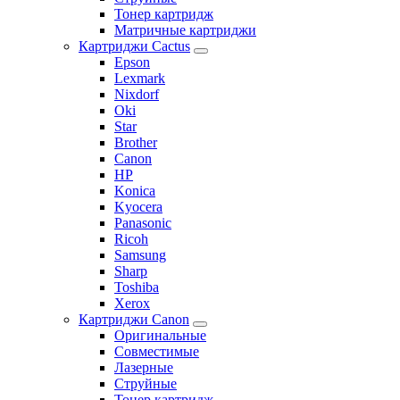
Тонер картридж
Матричные картриджи
Картриджи Cactus
Epson
Lexmark
Nixdorf
Oki
Star
Brother
Canon
HP
Konica
Kyocera
Panasonic
Ricoh
Samsung
Sharp
Toshiba
Xerox
Картриджи Canon
Оригинальные
Совместимые
Лазерные
Струйные
Тонер картридж