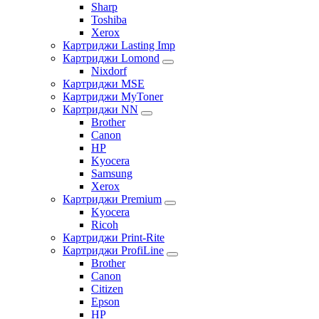
Sharp
Toshiba
Xerox
Картриджи Lasting Imp
Картриджи Lomond
Nixdorf
Картриджи MSE
Картриджи MyToner
Картриджи NN
Brother
Canon
HP
Kyocera
Samsung
Xerox
Картриджи Premium
Kyocera
Ricoh
Картриджи Print-Rite
Картриджи ProfiLine
Brother
Canon
Citizen
Epson
HP