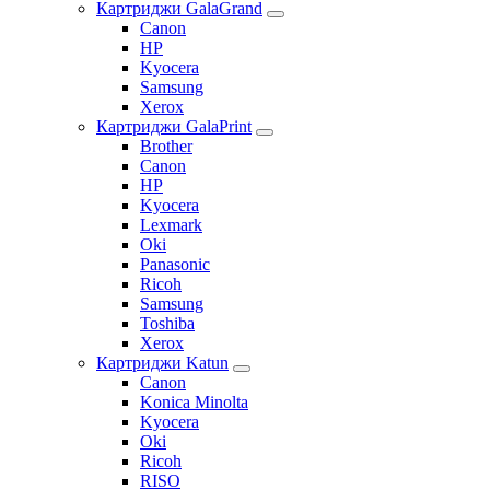
Картриджи GalaGrand
Canon
HP
Kyocera
Samsung
Xerox
Картриджи GalaPrint
Brother
Canon
HP
Kyocera
Lexmark
Oki
Panasonic
Ricoh
Samsung
Toshiba
Xerox
Картриджи Katun
Canon
Konica Minolta
Kyocera
Oki
Ricoh
RISO