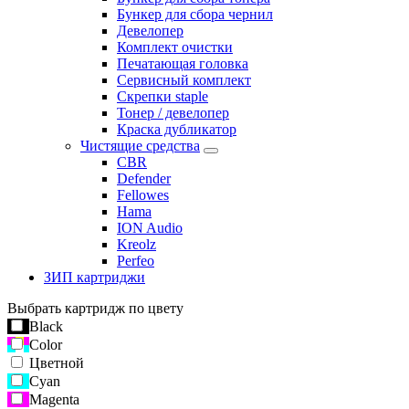
Бункер для сбора чернил
Девелопер
Комплект очистки
Печатающая головка
Сервисный комплект
Скрепки staple
Тонер / девелопер
Краска дубликатор
Чистящие средства
CBR
Defender
Fellowes
Hama
ION Audio
Kreolz
Perfeo
ЗИП картриджи
Выбрать картридж по цвету
Black
Color
Цветной
Cyan
Magenta